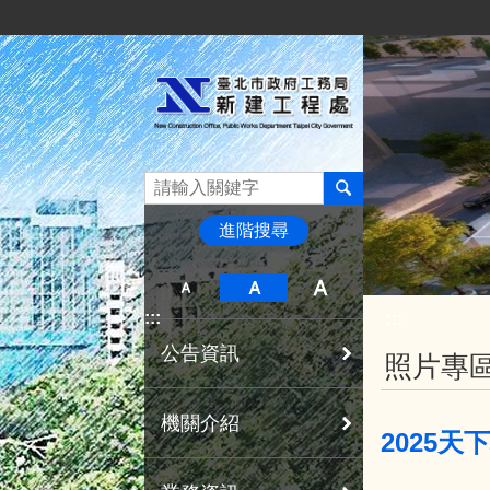
:::
跳到主要內容區塊
進階搜尋
:::
:::
公告資訊
照片專
機關介紹
2025