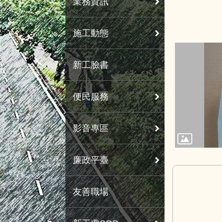
業務資訊
施工動態
新工臉書
便民服務
影音專區
廉政平臺
友善職場