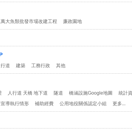
及萬大魚類批發市場改建工程
廉政園地
P
人行道
建築
工務行政
其他
梁
人行道 天橋 地下道
隧道
橋涵設施Google地圖
統計
務宣導執行情形
補助經費
公用地役關係認定小組
更多...