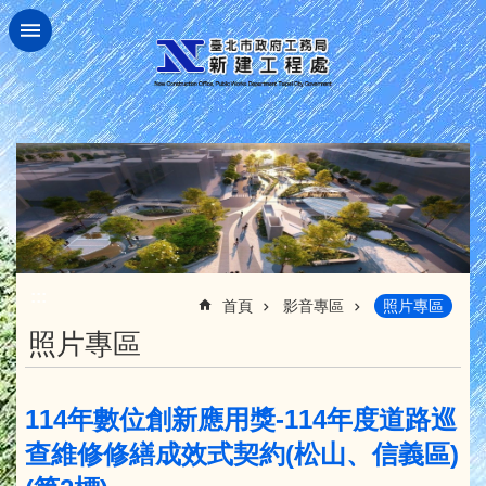
跳到主要內容區塊
:::
首頁
影音專區
照片專區
照片專區
114年數位創新應用獎-114年度道路巡
查維修修繕成效式契約(松山、信義區)