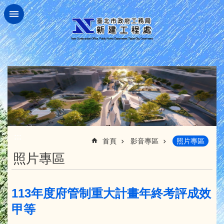
跳到主要內容區塊
:::
首頁
影音專區
照片專區
照片專區
113年度府管制重大計畫年終考評成效
甲等