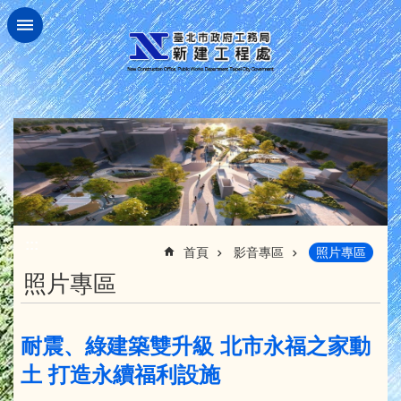
跳到主要內容區塊
:::
首頁
影音專區
照片專區
照片專區
耐震、綠建築雙升級 北市永福之家動
土 打造永續福利設施