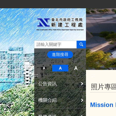
:::
跳到主要內容區塊
進階搜尋
:::
:::
公告資訊
照片專
機關介紹
Missi