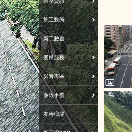
業務資訊
施工動態
新工臉書
便民服務
影音專區
廉政平臺
友善職場