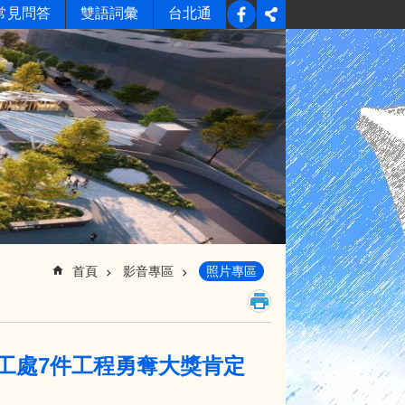
常見問答
雙語詞彙
台北通
首頁
影音專區
照片專區
卓越獎新工處7件工程勇奪大獎肯定