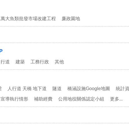
及萬大魚類批發市場改建工程
廉政園地
P
人行道
建築
工務行政
其他
梁
人行道 天橋 地下道
隧道
橋涵設施Google地圖
統計
務宣導執行情形
補助經費
公用地役關係認定小組
更多...