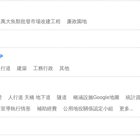
及萬大魚類批發市場改建工程
廉政園地
P
人行道
建築
工務行政
其他
梁
人行道 天橋 地下道
隧道
橋涵設施Google地圖
統計
務宣導執行情形
補助經費
公用地役關係認定小組
更多...