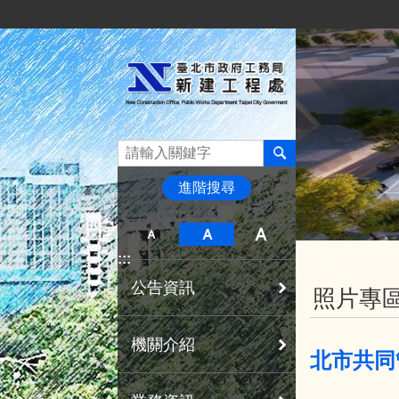
:::
跳到主要內容區塊
進階搜尋
:::
:::
公告資訊
照片專
機關介紹
北市共同