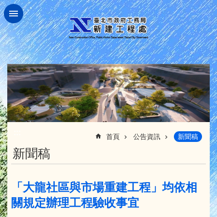
跳到主要內容區塊
:::
首頁
公告資訊
新聞稿
新聞稿
「大龍社區與市場重建工程」均依相
關規定辦理工程驗收事宜