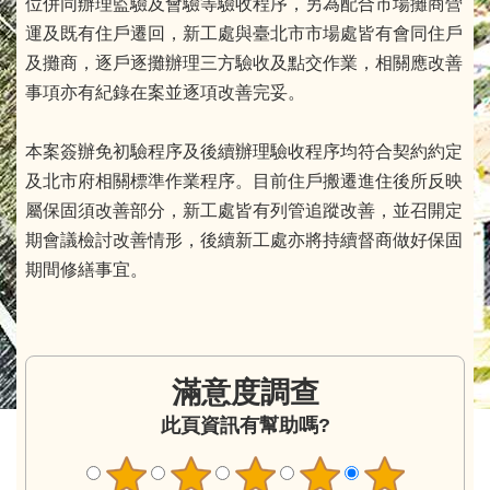
位併同辦理監驗及會驗等驗收程序，另為配合市場攤商營
運及既有住戶遷回，新工處與臺北市市場處皆有會同住戶
及攤商，逐戶逐攤辦理三方驗收及點交作業，相關應改善
事項亦有紀錄在案並逐項改善完妥。
本案簽辦免初驗程序及後續辦理驗收程序均符合契約約定
及北市府相關標準作業程序。目前住戶搬遷進住後所反映
屬保固須改善部分，新工處皆有列管追蹤改善，並召開定
期會議檢討改善情形，後續新工處亦將持續督商做好保固
期間修繕事宜。
滿意度調查
此頁資訊有幫助嗎?