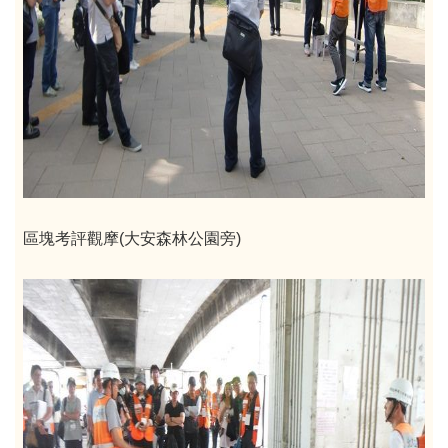
區塊考評觀摩(大安森林公園旁)