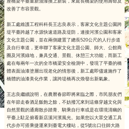
座橋梁平臺重新油漆換上新裝，來延長橋梁的使用壽命及
改善了市容景觀。
新工處維護工程科科長王志良表示，客家文化主題公園跨
堤平臺跨越了水源快速道路及堤防，連接河濱公園和客家
文化主題公園，並在兩側建置了總長520公尺的人行步道
及自行車道，更串聯了客家文化主題公園、師大、公館商
圈及河濱綠地，兼具交通、景觀、休憩三大功能，而新工
處在每兩年一次的全市橋梁安全檢測中，發現了平臺的橋
體表面油漆塗層出現老化的情形後，新工處即儘速施作了
橋體的油漆美化作業，讓跨堤橋再次煥發出新氣象。
王志良繼續說明，在農曆春節即將來臨之際，市民朋友們
在年節走春酒足飯飽之餘，不妨撥冗來到這條穿越文化與
自然景觀的通廊散步踏青、騎乘自行車或是在環境清幽的
平臺上駐足俯看新店溪河濱風光。如果您以大眾交通工具
代步亦可搭乘捷運來到臺電大樓站，從5號出口往師大路