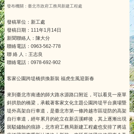
發布機關：臺北市政府工務局新建工程處
發稿單位：新工處
發稿日期：111年1月14日
新聞聯絡人：陳大分
聯絡電話：0963-562-778
聯 絡 人：王志良
聯絡電話：0978-692-902
客家公園跨堤橋拱換新裝 福虎生風迎新春
來到臺北市南邊的師大路水源路口附近，可以看見一座單
斜拱肋的橋梁，承載著客家文化主題公園跨堤平台廣場暨
堤外高架自行車道，是臺北市第一條跨越市區堤防的高架
自行車道，經年累月的屹立在新店溪畔後，其上逐漸出現
斑駁鏽蝕的痕跡，北市府工務局新建工程處也安排了將這