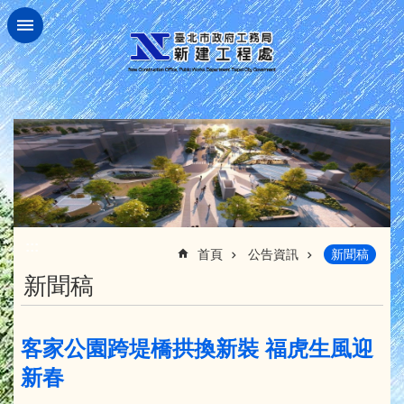
跳到主要內容區塊
:::
首頁
公告資訊
新聞稿
新聞稿
客家公園跨堤橋拱換新裝 福虎生風迎
新春