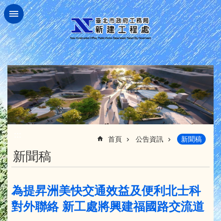
跳到主要內容區塊
:::
首頁
公告資訊
新聞稿
新聞稿
為提昇洲美快交通效益及便利北士科
對外聯絡 新工處將興建福國路交流道