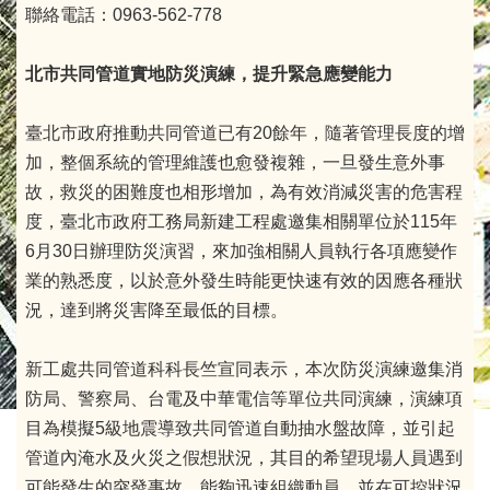
聯絡電話：0963-562-778
北市共同管道實地防災演練，提升緊急應變能力
臺北市政府推動共同管道已有20餘年，隨著管理長度的增
加，整個系統的管理維護也愈發複雜，一旦發生意外事
故，救災的困難度也相形增加，為有效消減災害的危害程
度，臺北市政府工務局新建工程處邀集相關單位於115年
6月30日辦理防災演習，來加強相關人員執行各項應變作
業的熟悉度，以於意外發生時能更快速有效的因應各種狀
況，達到將災害降至最低的目標。
新工處共同管道科科長竺宣同表示，本次防災演練邀集消
防局、警察局、台電及中華電信等單位共同演練，演練項
目為模擬5級地震導致共同管道自動抽水盤故障，並引起
管道內淹水及火災之假想狀況，其目的希望現場人員遇到
可能發生的突發事故，能夠迅速組織動員，並在可控狀況