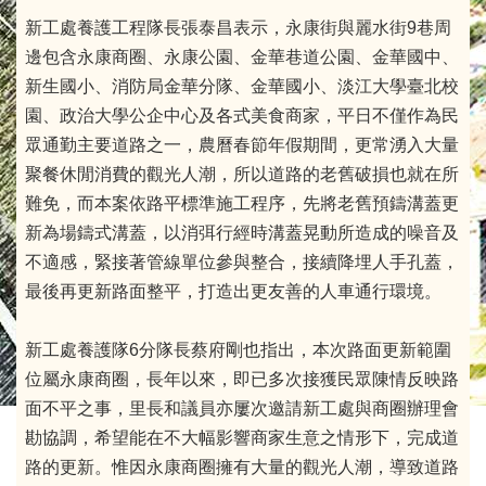
新工處養護工程隊長張泰昌表示，永康街與麗水街9巷周
邊包含永康商圈、永康公園、金華巷道公園、金華國中、
新生國小、消防局金華分隊、金華國小、淡江大學臺北校
園、政治大學公企中心及各式美食商家，平日不僅作為民
眾通勤主要道路之一，農曆春節年假期間，更常湧入大量
聚餐休閒消費的觀光人潮，所以道路的老舊破損也就在所
難免，而本案依路平標準施工程序，先將老舊預鑄溝蓋更
新為場鑄式溝蓋，以消弭行經時溝蓋晃動所造成的噪音及
不適感，緊接著管線單位參與整合，接續降埋人手孔蓋，
最後再更新路面整平，打造出更友善的人車通行環境。
新工處養護隊6分隊長蔡府剛也指出，本次路面更新範圍
位屬永康商圈，長年以來，即已多次接獲民眾陳情反映路
面不平之事，里長和議員亦屢次邀請新工處與商圈辦理會
勘協調，希望能在不大幅影響商家生意之情形下，完成道
路的更新。惟因永康商圈擁有大量的觀光人潮，導致道路