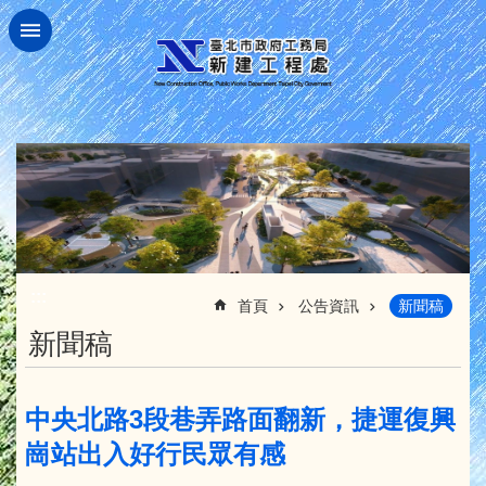
跳到主要內容區塊
:::
首頁
公告資訊
新聞稿
新聞稿
中央北路3段巷弄路面翻新，捷運復興
崗站出入好行民眾有感