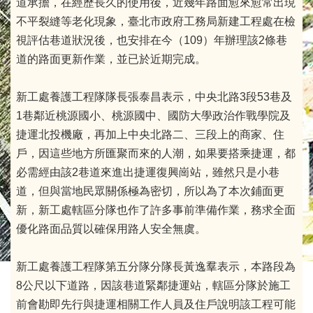
道承擔，在經歷長久的使用後，近幾年路面愈來愈常出現
不平裂縫等老化現象，臺北市政府工務局新建工程處在檢
視評估巷道狀況後，也安排在今（109）年辦理該2條巷
道的路面更新作業，並已於近期完成。
新工處養護工程隊隊長張泰昌表示，中央北路3段53巷及
1巷鄰近桃源國小、桃源國中、國防大學政治作戰學院及
捷運北投機廠，再加上中央北路二、三段上的商家、住
戶，因這些地方所匯聚而來的人潮，如果要搭乘捷運，都
必需經由該2巷道來進出捷運復興崗站，雖然只是小巷
道，但與當地民眾關係極為密切，所以為了本次鋪面更
新，新工處轄區分隊也作了許多事前準備作業，務求全面
優化路面品質以確保用路人安全無虞。
新工處養護工程隊第五分隊分隊長黃逸羣表示，本路段為
8公尺以下道路，因該巷道緊鄰捷運站，轄區分隊於施工
前會勘即先行與捷運相關工作人員及住戶說明該工程可能