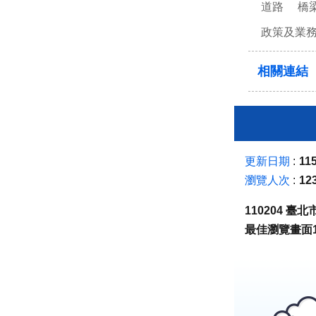
道路
橋
政策及業
相關連結
更新日期
115
瀏覽人次
12
110204 
最佳瀏覽畫面1