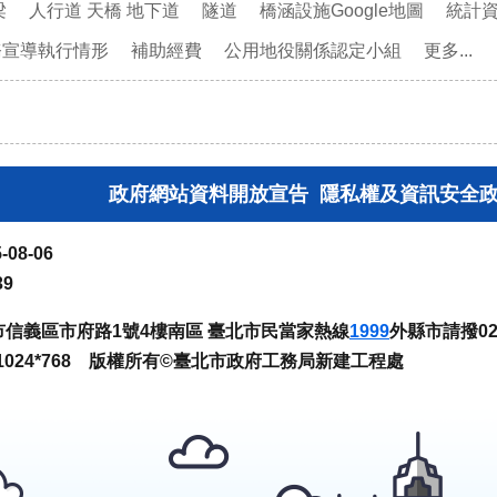
梁
人行道 天橋 地下道
隧道
橋涵設施Google地圖
統計
務宣導執行情形
補助經費
公用地役關係認定小組
更多...
政府網站資料開放宣告
隱私權及資訊安全
-08-06
39
臺北市信義區市府路1號4樓南區 臺北市民當家熱線
1999
外縣市請撥02-
024*768 版權所有©臺北市政府工務局新建工程處