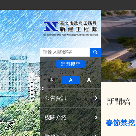
:::
跳到主要內容區塊
進階搜尋
:::
:::
公告資訊
新聞稿
機關介紹
春節禁挖