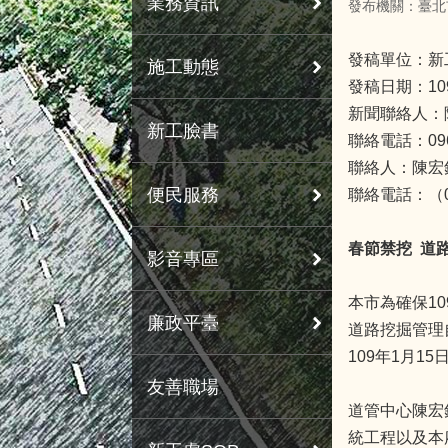
業務資訊
發布機關：臺北
發稿單位：新
施工動態
發稿日期：10
新聞聯絡人：
新工臉書
聯絡電話：0963
聯絡人：陳宏
便民服務
聯絡電話：（02
春節禁挖
道
影音專區
本市為確保1
廉政平臺
道路挖掘管理
109年1月1
友善職場
道管中心陳宏
統工程以及本