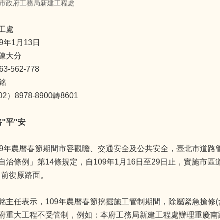
市政府工務局新建工程處
工處
9年1月13日
陳大分
-562-778
銘
）8978-8900轉8601
路
"
平
"
安
09年農暦春節期間市容觀瞻、交通安全及公共安全，臺北市道路管
自治條例」第14條規定，自109年1月16日至29日止，實施市
5日前復原路面。
銘主任表示，109年農暦春節挖掘施工管制期間，除屬緊急搶修(
府重大工程不受管制，例如：本府工務局新建工程處辦理重慶南