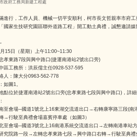
市政府工務局新建工程處
滿進行，工作人員、機械一切平安順利，柯市長文哲親率市府工
「國家生技研究園區聯外道路工程」開工動土典禮，誠懇邀請媒
~
月15日（星期）上午11:00~11:30
忠孝東路7段與興中路口(捷運南港站2號出口旁)
區工務所：洪辰儒主任0928-537-595
：陳大分0963-562-778
：如圖1。
地點位於捷運南港站2號出口旁(忠孝東路七段與興中路口)，詳細
：
南至會場─國道1號北上16東湖交流道出口→右轉康寧路三段(南
轉→行駛至典禮會場嘉賓停車處（如圖3）
北至會場─國道3號北上16南港系統交流道出口→左轉南港車站方向
研究院路一段→左轉忠孝東路七段→興中路口右轉→行駛至典禮