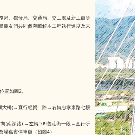
務局、都發局、交通局、交工處及新工處等
體朋友們共同參與瞭解本工程執行進度及未
位置如圖2。
湖大橋)→直行經貿二路→右轉忠孝東路七段
(南深路) →左轉109舊莊街一段→直行研
會場嘉賓停車處（如圖4）