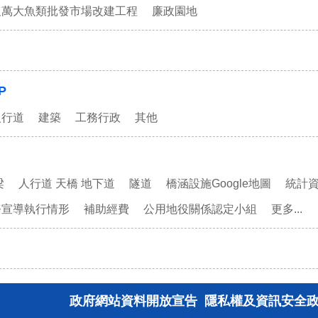
及萬大魚類批發市場改建工程
廉政園地
P
人行道
建築
工務行政
其他
梁
人行道 天橋 地下道
隧道
橋涵設施Google地圖
統計
務宣導執行情形
補助經費
公用地役關係認定小組
更多...
政府網站資料開放宣告
隱私權及資訊安全