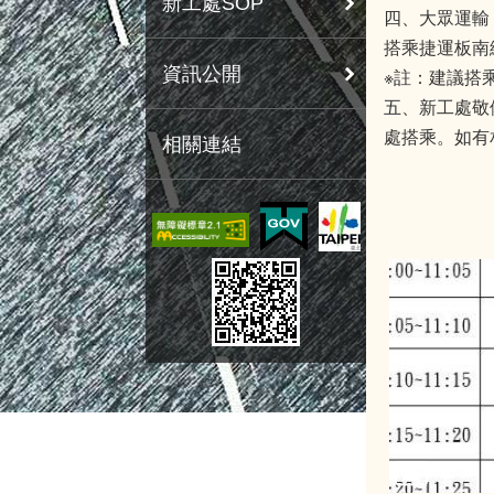
新工處SOP
四、大眾運輸
搭乘捷運板南
資訊公開
※註：建議搭
五、新工處敬
處搭乘。如有相
相關連結