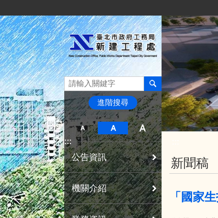
:::
跳到主要內容區塊
進階搜尋
:::
:::
公告資訊
新聞稿
機關介紹
「國家生