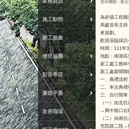
業務資訊
發布機關：臺北
為祈禱工程圓
施工動態
局處首長主持
來規劃。
新工臉書
歡迎蒞臨採訪
時間：111年3
便民服務
地點：南港區
新工處工務科中
新工處新聞聯絡人
影音專區
一、典禮流程
二、本次典禮
廉政平臺
三、自行開車
（一）由北往
→興中路口右
友善職場
（二）由南往
究院路二段→