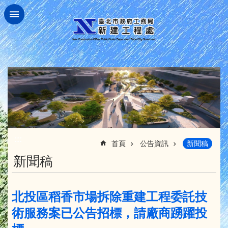
跳到主要內容區塊
:::
首頁
公告資訊
新聞稿
新聞稿
北投區稻香市場拆除重建工程委託技
術服務案已公告招標，請廠商踴躍投