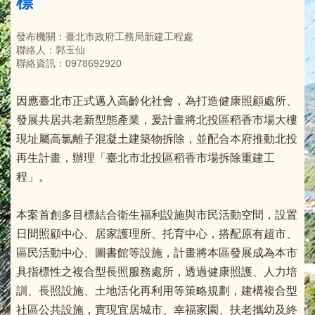
標
發布機關：臺北市政府工務局新建工程處
聯絡人：郭玉仙
聯絡資訊：0978692920
因應臺北市正式邁入高齡化社會，為打造健康照顧處所、
發展共居共老新型態產業，爰計畫將北投區稻香市場大樓
現址屬高氯離子混凝土建築物拆除，並配合本府推動北投
再生計畫，辦理「臺北市北投區稻香市場拆除重建工
程」。
本案首創多目標結合衛生福利設施與市民活動空間，設置
日間照顧中心、居家護理所、托育中心，搭配原有超市、
區民活動中心、圖書館等設施，計畫將本區發展成為本市
具指標性之複合型長照服務處所，透過健康照護、人力培
訓、長照設施、土地活化再利用等策略規劃，建構複合型
社區公共設施，實現宜居城市、幸福家園、扶老攜幼及終