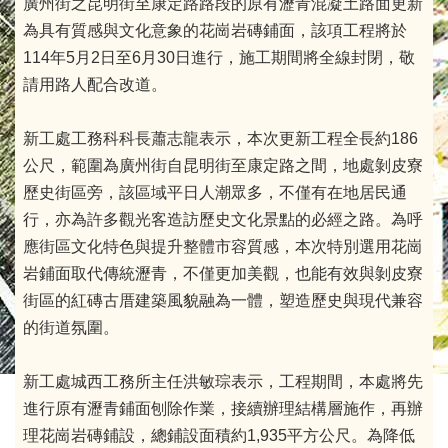
廣州街之昆明街至康定路路段的原有瀝青混凝土路面更新
為具有質感與文化意象的花崗岩磚鋪面，該項工程將於
114年5月2日至6月30日進行，施工期間將全線封閉，敬
請用路人配合改道。
新工處工務科科長蕭志龍表示，本次更新工程全長約186
公尺，範圍為廣州街自昆明街至康定路之間，地處剝皮寮
歷史街區旁，該區域平日人潮眾多，不僅有在地居民通
行，亦為許多觀光客造訪歷史文化景點的必經之路。為呼
應街區文化特色與提升整體市容質感，本次特別選用花崗
岩鋪面取代傳統瀝青，不僅更加美觀，也能有效與剝皮寮
街區的紅磚古厝建築風貌融為一體，塑造歷史與現代兼容
的街道氛圍。
新工處城西工務所主任洪敏琮表示，工程期間，本處將先
進行原有瀝青鋪面刨除作業，接續辦理結構層施作，再辦
理花崗岩磚鋪設，總鋪設面積約1,935平方公尺。為降低