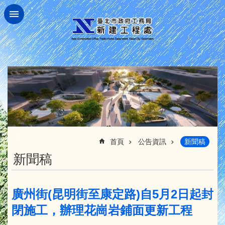
跳到主要內容區塊
:::
首頁
公告資訊
新聞稿
新聞稿
廣州街(昆明街至康定路)自5月2日起封
閉施工，辦理花崗岩鋪面更新工程