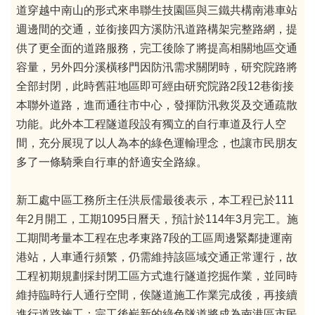
道穿越中南山的形式來串聯生技園區與三鐵共構南港車站
週邊間的交通，並銜接四方溪防汛道路構架完整路網，提
供了更全面的道路服務，完工後除了將提高相關地區交通
容量，另外四分溪橫移門因防汛需求關閉時，研究院路將
全部封閉，此時舊莊地區即可經由研究院路2段12巷銜接
本聯外道路，進而通往市中心，發揮防汛救災及交通疏散
功能。此外本工程隧道段設有獨立的自行車道及行人空
間，充分展現了以人為本的綠色運輸理念，也讓市民朋友
多了一條騎乘自行車的舒適安全路線。
新工處中區工務所主任洪辰儒最後表示，本工程已於111
年2月開工，工期1095日曆天，預計於114年3月完工。施
工期間考量本工程在忠孝東路7段的工區周邊緊鄰捷運南
港站，人車通行頻繁，仍需維持該區域交通正常運行，故
工程初期規劃採封閉工區方式進行隧道挖掘作業，並同時
維持臨時行人通行空間，俟隧道施工作業完成後，再接續
進行道路施工；完工後嶄新的綠色隧道將成為南港區市民