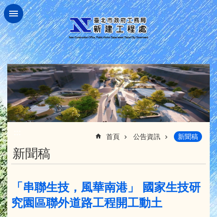
跳到主要內容區塊
:::
首頁
公告資訊
新聞稿
新聞稿
「串聯生技，風華南港」 國家生技研
究園區聯外道路工程開工動土