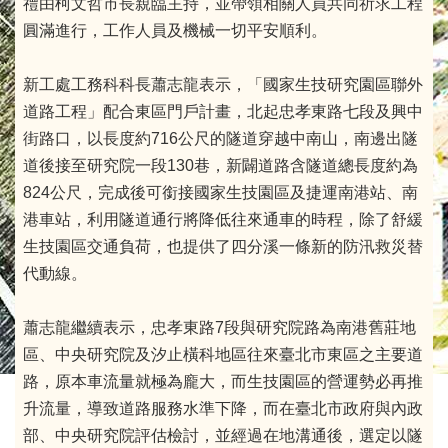
禮由柯文哲市長親臨主持，並帶領相關人員共同祈求工程
圓滿進行，工作人員及機械一切平安順利。
新工處工務科科長蕭志龍表示，「國家生技研究園區聯外
道路工程」配合東區門戶計畫，北起忠孝東路七段及興中
街路口，以長度約716公尺的隧道穿越中南山，南邊出隧
道後接至研究院一段130巷，新闢道路含隧道總長度約為
824公尺，完成後可銜接國家生技園區及捷運南港站、南
港車站，利用隧道通行將降低往來通車的時程，除了舒緩
生技園區交通負荷，也提供了四分溪一條新的防汛救災替
代動線。
蕭志龍繼續表示，忠孝東路7段與研究院路為南港舊莊地
區、中央研究院及汐止橫科地區往來臺北市東區之主要道
路，原本車流量就極為龐大，而生技園區的營運勢必再推
升流量，導致道路服務水準下降，而在臺北市政府與內政
部、中央研究院評估檢討，並經過在地溝通後，選定以隧