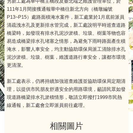
另新工處為華中橋主橋段及臺北端之維護管理單位，於
111年1月間接獲通報華中橋往新北方向（橋墩編號
P13~P15）處路面積淹水案件，新工處業於1月底前派員
清疏洩水孔及更新排水管完成，新工處說明平時巡查道路
橋梁時，如發現有排水孔泥沙淤積、垃圾、樹葉等物也容
易造成橋梁排水孔堵塞之情形，為避免下雨時路面產生積
淹水，影響人車安全，均主動協助環保局派工清除排水孔
泥沙淤積、垃圾、樹葉，維護道路行車安全，讓都市環境
更清潔。
新工處表示，仍將持續加強巡查維護並協助環保局定期清
理，以提供市民朋友舒適安全的用路環境，籲請民眾如發
現道路橋梁排水孔淤積情形，敬請立即撥打1999市民熱
線通報，新工處會立即派員前往處理。
相關圖片