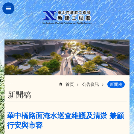
跳到主要內容區塊
:::
首頁
公告資訊
新聞稿
新聞稿
華中橋路面淹水巡查維護及清淤 兼顧
行安與市容