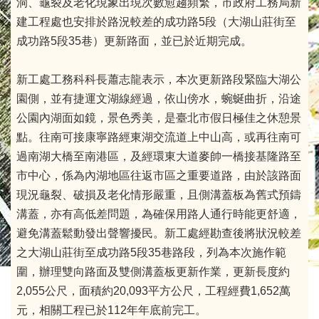
洞、龜裂及老化現象出現次數愈趨頻繁，市政府工務局新
建工程處也安排於路況較差的成功路5段（大湖山莊街至
成功路5段35巷）更新路面，並已於近期完成。
新工處工務科科長蕭志龍表示，本次更新路段緊臨大湖公
園側，並有捷運文湖線經過，依山傍水，蜿蜒曲折，沿途
公園內湖面如鏡，景色秀美，是臺北市假日極佳之休憩景
點。往南可接康寧路經東湖交流道上中山高，或再往南可
過南湖大橋至南港區，及經環東大道麥帥一橋接基隆路至
市中心，係為內湖地區往返市區之重要道路，由於該路面
現況龜裂、破損及老化情形嚴重，且側溝蓋板為舊式預鑄
溝蓋，亦有高低差問題，為確保用路人通行時能更舒適，
避免溝蓋鬆動發出聲響擾民。新工處經勘查後將狀況較差
之大湖山莊街至成功路5段35巷路段，列為本次施作範
圍，辦理雙向路面及雙側溝蓋板更新作業，更新長度約
2,055公尺，面積約20,093平方公尺，工程經費1,652萬
元，相關工程已於112年年底前完工。