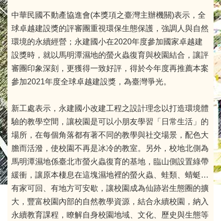
中華民國不動產協進會(本獎項之臺灣主辦機關)表示，全
球卓越建設獎的評審團重視環保生態保護，強調人與自然
環境的永續經營；永建國小在2020年度參加國家卓越建
設獎時，就以馬明潭濕地的螢火蟲復育與校園結合，讓評
審團印象深刻，更獲得一致好評，得於今年度再推薦本案
參加2021年度全球卓越建設獎，為臺灣爭光。
新工處表示，永建國小改建工程之設計理念以打造環境體
驗的教學空間，讓校園是可以小朋友學習「日常生活」的
場所，在每個角落都有著不同的教學與社交場景，配色大
膽而活潑，使校園不再是冰冷的教室。另外，校地北側為
馬明潭濕地係臺北市螢火蟲復育的基地，臨山側設置綠帶
緩衝，讓原本棲息在這塊濕地裡的螢火蟲、蛙類、蜻蜓…
有家可回、有地方可安歇，讓校園成為仙跡岩生態圈的擴
大，豐富校園內部的自然教學資源，結合永續校園，納入
永續教育課程，瞭解自身校園地域、文化、歷史與生態等