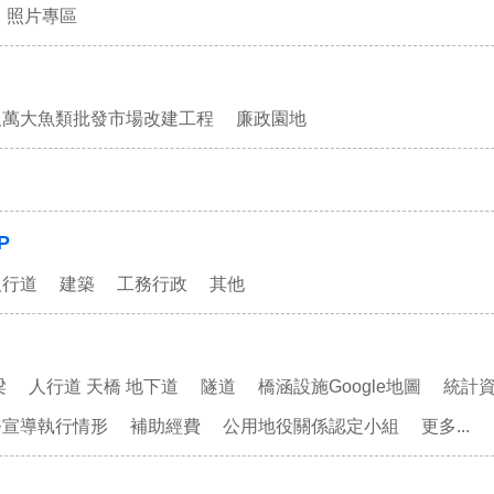
照片專區
及萬大魚類批發市場改建工程
廉政園地
P
人行道
建築
工務行政
其他
梁
人行道 天橋 地下道
隧道
橋涵設施Google地圖
統計
務宣導執行情形
補助經費
公用地役關係認定小組
更多...