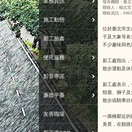
業務資訊
發布機關：臺北
聯絡人：楊志宏
聯絡資訊：09635
施工動態
位於臺北市文
子及大象等各
新工臉書
不少趣味與色
便民服務
新工處指出，
散步運動及休
影音專區
新工處表示，
頸鹿、獅子及
廉政平臺
散步或騎乘自
友善職場
一壽橋鄰近的
美景，在順路