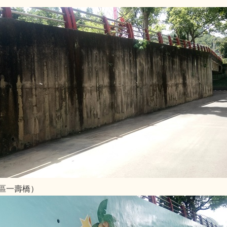
區一壽橋）