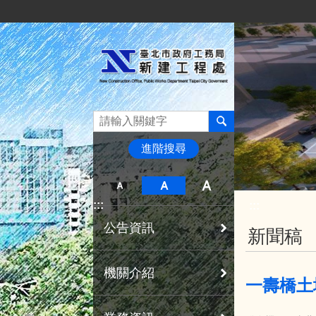
:::
跳到主要內容區塊
進階搜尋
:::
:::
公告資訊
新聞稿
機關介紹
一壽橋土