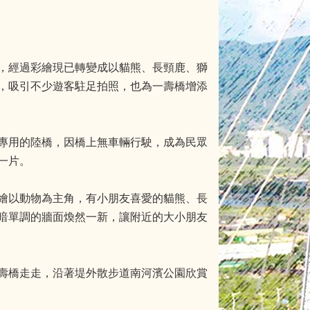
，經過彩繪現已轉變成以貓熊、長頸鹿、獅
，吸引不少遊客駐足拍照，也為一壽橋增添
專用的陸橋，因橋上無車輛行駛，成為民眾
一片。
繪以動物為主角，有小朋友喜愛的貓熊、長
暗單調的牆面煥然一新，讓附近的大小朋友
壽橋走走，沿著堤外散步道南河濱公園欣賞