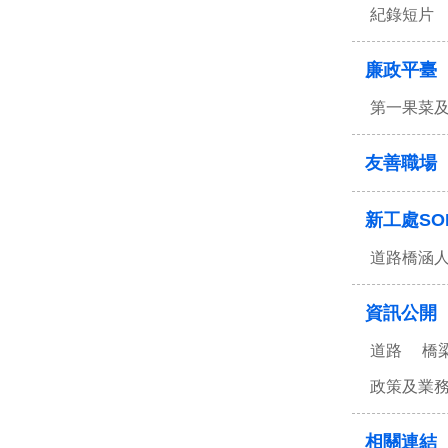
紀錄短片
廉政平臺
第一果菜
友善職場
新工處SO
道路橋涵
資訊公開
道路
橋
政策及業
相關連結