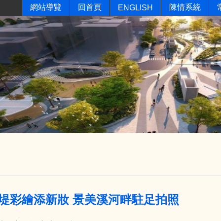
網站導覽
回首頁
陳情系統
ENGLISH
堤彩繪添新妝 景美溪河畔駐足拍照