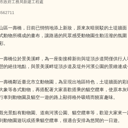
市政府工務局新建工程處
62711
山區一壽橋，日前已悄悄地添上新妝，原來灰暗斑駁的土堤牆面
式動物所構成的畫布，讓路過的民眾感受動物園生動活潑的氛圍
彩。
一壽橋位於景美溪畔，為一座銜接樟新街與堤頂步道間僅供行人
憩的絕佳地點，與景美溪畔堤頂步道及堤外河濱公園的景緻連成
一壽橋鄰近臺北市立動物園，為呈現出地區特色，土堤牆面的彩
大象等各式動物，再搭配著大家喜歡搭乘的貓空纜車，使原本灰
行車到動物園及貓空一遊的路上顯得格外吸晴而饒富趣味。
觀光景點有動物園、道南河濱公園、貓空纜車等，歡迎大家來一
到動物園遊玩或搭乘貓空纜車，很適合安排為悠閒的一日遊。