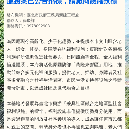
服務案已公告招標，請廠商踴躍投標
發布機關：臺北市政府工務局新建工程處
聯絡人：簡慶祥
聯絡資訊：0978692903
為因應現今高齡化、少子化趨勢，並提供本市文山區含老
人、婦女、托嬰、身障等在地福利設施；實踐針對各類福
利族群所強調促進社會參與、日間照顧等全程、全人福利
輸送體系，本府將活化原國防部「萬隆東營區」用地，推
動並結合多元化福利服務，提供老人、婦幼、身障者及社
區多元融合之社福生活園區、市民生活支持等設施之整體
開發計畫，以達成社區及世代融合之目標。
本基地將發展為臺北市興辦「兼具社區融合之地區型社會
福利設施」的標竿，福利設施非僅提供弱勢身分使用，而
是透過適當的開放及社區參與的導入，成為讓任何市民都
可親近的空間。弱勢身分者也不再被孤立與隔離，老人們