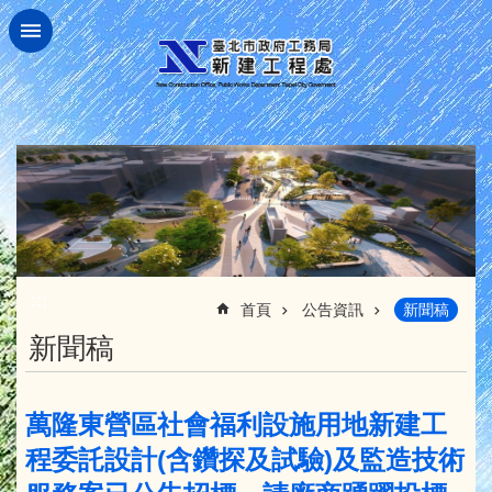
跳到主要內容區塊
:::
首頁
公告資訊
新聞稿
新聞稿
萬隆東營區社會福利設施用地新建工
程委託設計(含鑽探及試驗)及監造技術