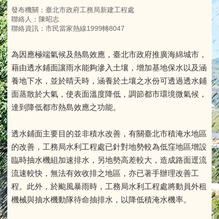
發布機關：臺北市政府工務局新建工程處
聯絡人：陳昭志
聯絡資訊：市民當家熱線1999轉8047
為因應極端氣候及熱島效應，臺北市政府推廣海綿城市，
藉由透水鋪面讓雨水能夠滲入土壤，增加基地保水以及涵
養地下水，並於晴天時，涵養於土壤之水份可透過透水鋪
面蒸散於大氣，使表面溫度降低，調節都市環境微氣候，
達到降低都市熱島效應之功能。
透水鋪面主要目的並非積水改善，有關臺北市積淹水地區
的改善，工務局水利工程處已針對地勢較為低窪地區增設
臨時抽水機組加速排水，另地勢高差較大，造成路面逕流
流速較快，無法有效收排之地區，亦已著手辦理改善工
程。此外，於颱風暴雨時，工務局水利工程處將動員外租
機械與抽水機動隊待命抽排水，以降低積淹水機率。