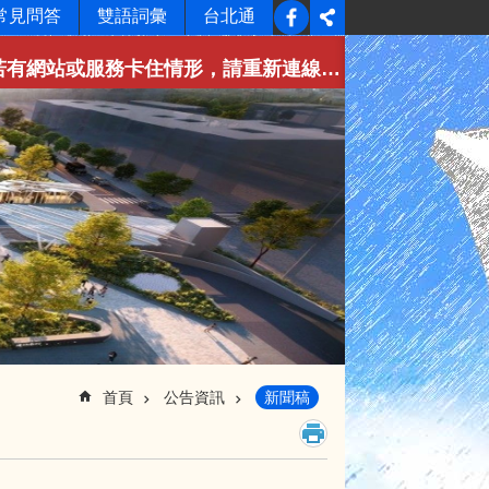
常見問答
雙語詞彙
台北通
形，請重新連線即可排除，造成不便，敬請見諒。
首頁
公告資訊
新聞稿