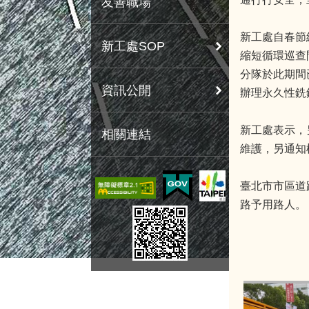
友善職場
新工處自春節
新工處SOP
縮短循環巡查
分隊於此期間
資訊公開
辦理永久性銑
新工處表示，
相關連結
維護，另通知
臺北市市區道
路予用路人。