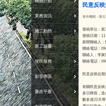
機關介紹
民意反映
業務資訊
發布機關：臺北
發稿單位：新
施工動態
發稿日期：11
新聞聯絡人：
新工臉書
聯絡電話：0963
聯絡人：李家
便民服務
聯絡電話：0963
民意反映近期
影音專區
有關民意反映
廉政平臺
多日降雨，造
數多達22天
通行行安全，