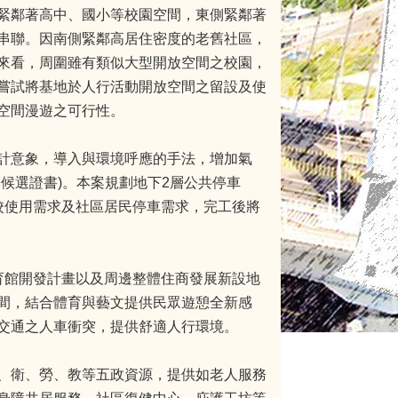
緊鄰著高中、國小等校園空間，東側緊鄰著
串聯。因南側緊鄰高居住密度的老舊社區，
來看，周圍雖有類似大型開放空間之校園，
嘗試將基地於人行活動開放空間之留設及使
空間漫遊之可行性。
計意象，導入與環境呼應的手法，增加氣
候選證書)。本案規劃地下2層公共停車
校使用需求及社區居民停車需求，完工後將
育館開發計畫以及周邊整體住商發展新設地
間，結合體育與藝文提供民眾遊憩全新感
交通之人車衝突，提供舒適人行環境。
、衛、勞、教等五政資源，提供如老人服務