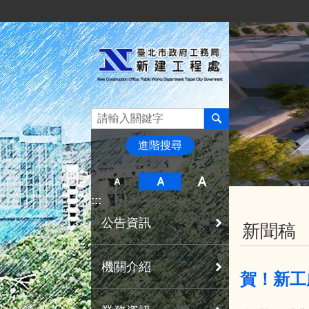
:::
跳到主要內容區塊
進階搜尋
:::
:::
公告資訊
新聞稿
機關介紹
賀！新工