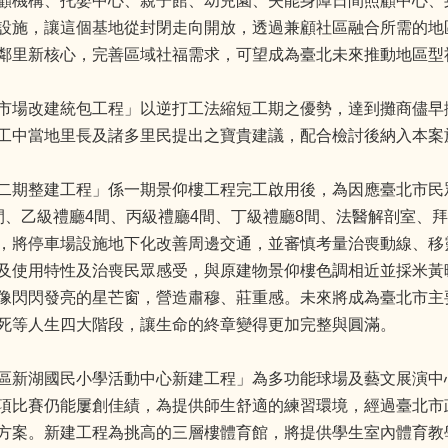
顧機構、托嬰中心、親子館、幼兒園、失能身障日間照顧中心、
設施，讓這個基地從封閉走向開放，透過兼顧社區融合所需的地
鄰里新核心，完善區域社福需求，可望成為臺北未來推動地區型
市場改建統包工程」以逆打工法縮短工期之優勢，達到攤商儘早
工中當地里長及諸多里民提出之寶貴建議，配合檢討後納入本案
二期整建工程」係一期景仰樓工程完工啟用後，為因應臺北市民
間、乙級禮廳4間、丙級禮廳4間、丁級禮廳8間、法醫解剖室、
，將停車場設施地下化改善周邊交通，並審慎考量治喪動線、移
及使用特性及治喪民眾感受，與原建物景仰樓色調相近並採米黃
像閃閃發亮的星芒窗，營造肅穆、莊重感。未來將成為臺北市主
死等人生四大階段，讓生命的終章變得更加完整與圓滿。
區新湖國民小學活動中心新建工程」為多功能球場及藝文展演中
項比賽仍能屢創佳績，為提供師生舒適的練習環境，經過臺北市
方案。新建工程為挑高的三層樓體育館，將提供學生室內體育教