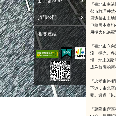
新工處SOP
「臺北市南港
都市紋理井然
資訊公開
周遭都市土地
但校園本身均
用極大化為配
相關連結
「臺北市立內
流、採光、多
場、地上3層
成為校園的新
「忠孝東路4
下道，由北至
受。透過「以
「萬隆東營區