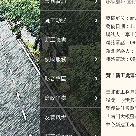
業務資訊
發布機關：臺北
發稿單位：新
施工動態
發稿日期：11
聯絡人：李士
新工臉書
聯絡電話：0963
新聞聯絡人：
便民服務
聯絡電話：0963
賀！新工處連
影音專區
臺北市工務局
廉政平臺
設獎」頒獎典
榮獲最佳規劃
「南門大樓暨
友善職場
中心新建工程