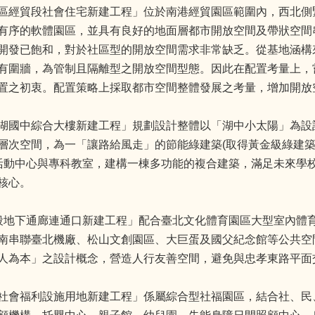
區經貿段社會住宅新建工程」位於南港經貿園區範圍內，西北側
有序的軟體園區，並具有良好的地面層都市開放空間及帶狀空間
開發已飽和，對於社區型的開放空間需求非常缺乏。從基地涵構
有圍牆，為管制且隔離型之開放空間型態。因此在配置考量上，
置之初衷。配置策略上採取都市空間整體發展之考量，增加開放
湖國中綜合大樓新建工程」規劃設計整體以「湖中小太陽」為設
層次空間，為一「讓路給風走」的節能綠建築(取得黃金級綠建築
活動中心與專科教室，建構一棟多功能的複合建築，滿足未來學
核心。
段地下通廊連通口新建工程」配合臺北文化體育園區大型室內體
南串聯臺北機廠、松山文創園區、大巨蛋及國父紀念館等公共空
人為本」之設計概念，營造人行友善空間，避免與忠孝東路平面
社會福利設施用地新建工程」係屬綜合型社福園區，結合社、民