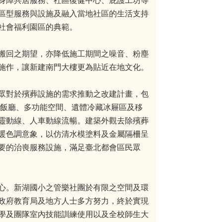
身障共居服務、社區復健中心、庇護工坊等
區型服務與設施及融入當地社區的生活支持
社會福利園區的典範。
搬回之期望，亦降低施工期間之噪音、粉塵
施作，讓新建南門大樓更為貼近在地文化。
眾對於殯葬設施的需求推動之改建計畫，包
拜飯廳、多功能空間、遺體冷藏冰屜區及移
靈動線、人車動線流暢。建築外觀去除殯葬
暖色調意象，以仿清水模塗料及金屬隔柵呈
要的治喪服務設施，滿足臺北都會區民眾
心。新湖國小之管樂社團於有限之空間及環
政府教育局及地方人士多方努力，終於實現
學及團隊室內技能訓練使用以及全校師生大