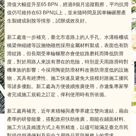
滑值大幅提升至65 BPN，經過8個月追蹤觀察，平均抗滑
值仍可維持在63 BPN以上，並未隨時間及因車輛碾壓產
生裂縫或剝脫等情形，試辦成效良好。
新工處進一步補充，臺北市道路上的人手孔、水溝格柵或
橋梁伸縮縫等設施物雖然採用金屬材料製成，表面也有防
滑紋路，但長期受車輪輾壓亦會使紋路磨耗而降低防滑
度，對於用路人來說有潛在的危險，特別是天雨路滑時對
機車族的影響；今採用陶瓷防滑材料改善防滑度低的設施
物，其具有經濟性、施工快速及避免大規模封路施工擾民
等諸多優點。新工處為方便後續推廣使用，亦邀集專家學
者完成施工規範之訂定，俾利使用時有所依循。
新工處再補充，近年來積極與產學界建立雙向連結，藉由
產學的研發能量，搭配政府扶助推廣，期能在鋪面材料、
施工方法及維護方式上有所精進，以儘可能滿足臺北市民
對提供舒適便利及安全之用路品質與服務上的需求。