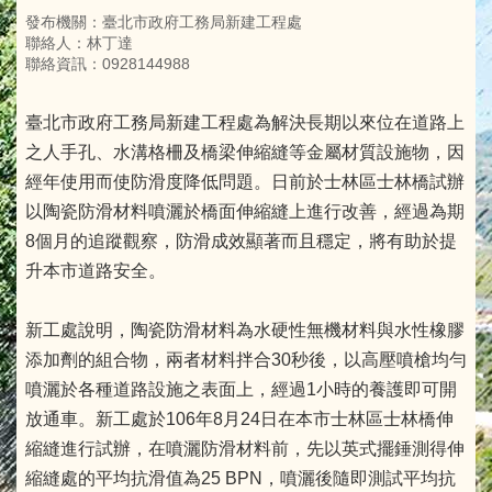
發布機關：臺北市政府工務局新建工程處
聯絡人：林丁達
聯絡資訊：0928144988
臺北市政府工務局新建工程處為解決長期以來位在道路上
之人手孔、水溝格柵及橋梁伸縮縫等金屬材質設施物，因
經年使用而使防滑度降低問題。日前於士林區士林橋試辦
以陶瓷防滑材料噴灑於橋面伸縮縫上進行改善，經過為期
8個月的追蹤觀察，防滑成效顯著而且穩定，將有助於提
升本市道路安全。
新工處說明，陶瓷防滑材料為水硬性無機材料與水性橡膠
添加劑的組合物，兩者材料拌合30秒後，以高壓噴槍均勻
噴灑於各種道路設施之表面上，經過1小時的養護即可開
放通車。新工處於106年8月24日在本市士林區士林橋伸
縮縫進行試辦，在噴灑防滑材料前，先以英式擺錘測得伸
縮縫處的平均抗滑值為25 BPN，噴灑後隨即測試平均抗