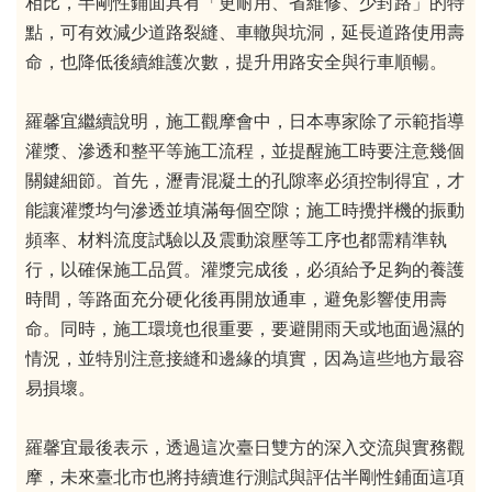
相比，半剛性鋪面具有「更耐用、省維修、少封路」的特
點，可有效減少道路裂縫、車轍與坑洞，延長道路使用壽
命，也降低後續維護次數，提升用路安全與行車順暢。
羅馨宜繼續說明，施工觀摩會中，日本專家除了示範指導
灌漿、滲透和整平等施工流程，並提醒施工時要注意幾個
關鍵細節。首先，瀝青混凝土的孔隙率必須控制得宜，才
能讓灌漿均勻滲透並填滿每個空隙；施工時攪拌機的振動
頻率、材料流度試驗以及震動滾壓等工序也都需精準執
行，以確保施工品質。灌漿完成後，必須給予足夠的養護
時間，等路面充分硬化後再開放通車，避免影響使用壽
命。同時，施工環境也很重要，要避開雨天或地面過濕的
情況，並特別注意接縫和邊緣的填實，因為這些地方最容
易損壞。
羅馨宜最後表示，透過這次臺日雙方的深入交流與實務觀
摩，未來臺北市也將持續進行測試與評估半剛性鋪面這項