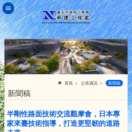
跳到主要內容區塊
:::
首頁
公告資訊
新聞稿
新聞稿
半剛性路面技術交流觀摩會，日本專
家來臺技術指導，打造更堅韌的道路