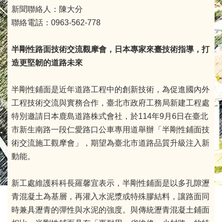
新聞聯絡人：陳大分
聯絡電話：0963-562-778
半剛性路面技術交流觀摩會，日本專家來臺技術指導，打
造更堅韌的道路未來
半剛性鋪面是近年道路工程中的創新技術，為促進國內外
工程技術交流與實務合作，臺北市政府工務局新建工程處
特別邀請日本鹿島道路株式會社，於114年9月6日在臺北
市新生南路一段仁愛路口公車專用道舉辦「半剛性鋪面技
術交流施工觀摩會」，期望為臺北市道路品質升級注入新
動能。
新工處維護科科長羅馨宜表示，半剛性鋪面是以多孔隙瀝
青混凝土為基層，再灌入水泥漿或特殊膠結料，讓路面同
時兼具瀝青的彈性與水泥的強度。與傳統瀝青混凝土鋪面