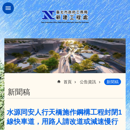
跳到主要內容區塊
:::
首頁
公告資訊
新聞稿
新聞稿
水源同安人行天橋施作鋼構工程封閉1
線快車道，用路人請改道或減速慢行