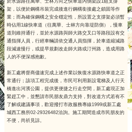
於水源路往萬華、士林方向之快車道內側架設1組支撐
架，以便於鋼構吊裝完成後進行鋼構銜接處之鎖固等作
業；而為確保鋼構之安全穩定性，所設置之支撐架必須暫
時佔用1線快車道（往萬華、士林方向靠堤防側），慢車
道則維持通行，並於水源路與師大路交叉口等路段設有交
通指揮人員，行經車輛請依交通人員指揮，於車道縮減路
段減速慢行，或提早規劃改走師大路或汀州路，造成用路
人的不便深感抱歉。
新工處將督商儘速完成上述作業以恢復水源路快車道之正
常通行；該項工程完成後，市民可利用新設電梯及人行天
橋進出河濱公園，提供更便捷之行走空間，新工處現正加
緊趕工中，並懇請市民朋友鼎力支持，對改道方式若有不
了解或建議事項，歡迎撥打市政服務專線1999或新工處
城西工務所02-29326482洽詢。施工期間造成市民朋友的
不便，尚祈見諒。