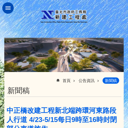
跳到主要內容區塊
:::
首頁
公告資訊
新聞稿
新聞稿
中正橋改建工程新北端跨環河東路段
人行道 4/23-5/15每日9時至16時封閉