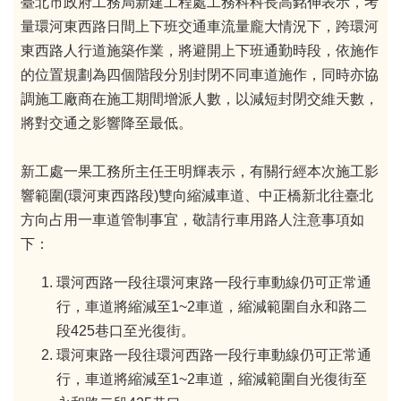
臺北市政府工務局新建工程處工務科科長高銘伸表示，考
量環河東西路日間上下班交通車流量龐大情況下，跨環河
東西路人行道施築作業，將避開上下班通勤時段，依施作
的位置規劃為四個階段分別封閉不同車道施作，同時亦協
調施工廠商在施工期間增派人數，以減短封閉交維天數，
將對交通之影響降至最低。
新工處一果工務所主任王明輝表示，有關行經本次施工影
響範圍(環河東西路段)雙向縮減車道、中正橋新北往臺北
方向占用一車道管制事宜，敬請行車用路人注意事項如
下：
環河西路一段往環河東路一段行車動線仍可正常通
行，車道將縮減至1~2車道，縮減範圍自永和路二
段425巷口至光復街。
環河東路一段往環河西路一段行車動線仍可正常通
行，車道將縮減至1~2車道，縮減範圍自光復街至