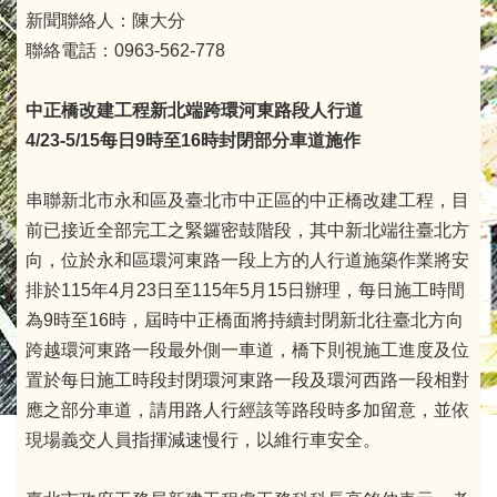
新聞聯絡人：陳大分
聯絡電話：0963-562-778
中正橋改建工程新北端跨環河東路段人行道
4/23-5/15
每日9時至16時封閉部分車道施作
串聯新北市永和區及臺北市中正區的中正橋改建工程，目
前已接近全部完工之緊鑼密鼓階段，其中新北端往臺北方
向，位於永和區環河東路一段上方的人行道施築作業將安
排於115年4月23日至115年5月15日辦理，每日施工時間
為9時至16時，屆時中正橋面將持續封閉新北往臺北方向
跨越環河東路一段最外側一車道，橋下則視施工進度及位
置於每日施工時段封閉環河東路一段及環河西路一段相對
應之部分車道，請用路人行經該等路段時多加留意，並依
現場義交人員指揮減速慢行，以維行車安全。