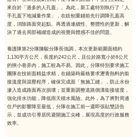
來自於「過多的人孔蓋」。為此，新工處特別執行了「人
手孔蓋下地減量作業」，在銑刨重鋪前先行調降孔蓋高
度，消除路面突起點。再透過連續性、整體性的更新，解
決了過去局部補綴造成的視覺與體感不佳的問題。
養護隊第2分隊陳駿分隊長強調，本次更新範圍面積約
1,130平方公尺，長度約242公尺，且位於路寬小於8公尺
的狹小巷弄內，施工較為不易。因此，分隊特別要求施工
團隊在技術面精益求精，在鋪築時嚴格要求瀝青熱料的銜
接溫度與滾壓程序，確保完成面「無施工縫」，防止水份
滲入造成路面再次損壞；並重新調整道路側溝銜接坡度，
強化排水功能，降低雨天積水風險。此外，為了將對周邊
住戶的影響降至最低，分隊在施工前一週即張貼雙語告
示，並成功引導居民避開施工尖峰，展現高度的行政服務
效率。