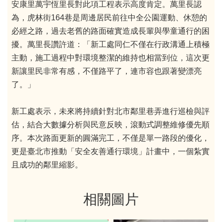
安康里萬宇恆里長對此項工程表示高度肯定。萬里長認
為，虎林街164巷是周邊居民前往中全公園運動、休憩的
必經之路，過去老舊的路面確實造成長輩與學童通行的困
擾。萬里長讚許道：「新工處同仁不僅在行政溝通上積極
主動，施工過程中對環境整潔的維持也相當到位，這次更
新讓里民非常有感，不僅路平了，連市容也跟著變漂亮
了。」
新工處表示，未來將持續針對北市鄰里巷弄進行巡檢與評
估，結合大數據分析與民意反映，滾動式調整維修優先順
序。本次路面更新的圓滿完工，不僅是單一路段的優化，
更是臺北市推動「安全友善通行環境」計畫中，一個紮實
且成功的鄰里縮影。
相關圖片