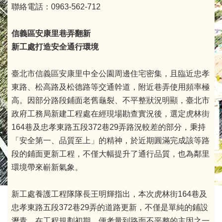
聯絡電話：0963-562-712
信義區安康里巷弄翻新
新工處打造安全通行環境
臺北市信義區安康里中全公園周邊住宅密集，且臨近忠孝
東路、松高路及松德路等交通幹道，附近巷弄使用頻率極
高。因部分路段鋪面老舊龜裂、不平整狀況明顯，臺北市
政府工務局新建工程處在經現場勘查實況後，選定虎林街
164巷及忠孝東路五段372巷29弄路況較差的部分，秉持
「安全第一、品質至上」的精神，於近期圓滿完成該等路
段的鋪面更新工程，不僅大幅提升了通行品質，也為鄰里
環境帶來嶄新氣象。
新工處養護工程隊隊長王明輝指出，本次虎林街164巷及
忠孝東路五段372巷29弄的道路更新，不僅是單純的鋪設
瀝青。在工程規劃初期，便考量到路面不平整的主因之一