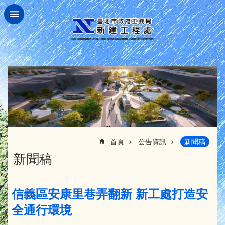
跳到主要內容區塊
:::
首頁
公告資訊
新聞稿
新聞稿
信義區安康里巷弄翻新 新工處打造安
全通行環境