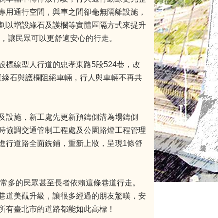
專用通行空間，與車之間卻毫無隔離設施，
劃以增設緣石及護欄等實體區隔方式來提升
成，讓民眾可以更舒適安心的行走。
標線型人行道的忠孝東路5段524巷，改
置緣石與護欄阻絕車輛，行人與車輛不再共
及設施，新工處先更新預鑄側溝為場鑄側
時協調交通管制工程處及公園路燈工程管理
進行道路全面銑鋪，重新上妝，呈現1條舒
非常多的民眾甚至長者依賴這條巷道行走。
巷道美觀升級，讓很多經過的朋友驚嘆，安
所有臺北市的道路都能如此高標！