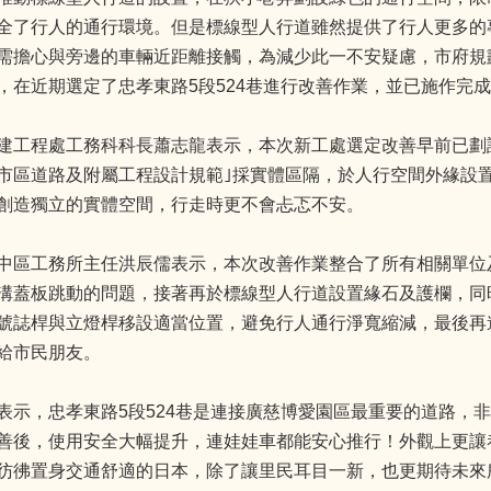
全了行人的通行環境。但是標線型人行道雖然提供了行人更多的
需擔心與旁邊的車輛近距離接觸，為減少此一不安疑慮，市府規
，在近期選定了忠孝東路5段524巷進行改善作業，並已施作完
建工程處工務科科長蕭志龍表示，本次新工處選定改善早前已劃設
市區道路及附屬工程設計規範｣採實體區隔，於人行空間外緣設
創造獨立的實體空間，行走時更不會忐忑不安。
中區工務所主任洪辰儒表示，本次改善作業整合了所有相關單位
溝蓋板跳動的問題，接著再於標線型人行道設置緣石及護欄，同
號誌桿與立燈桿移設適當位置，避免行人通行淨寬縮減，最後再
給市民朋友。
表示，忠孝東路5段524巷是連接廣慈博愛園區最重要的道路，
善後，使用安全大幅提升，連娃娃車都能安心推行！外觀上更讓
彷彿置身交通舒適的日本，除了讓里民耳目一新，也更期待未來