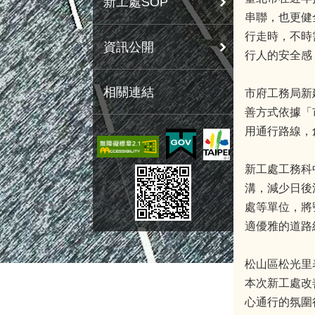
新工處SOP
串聯，也更健
行走時，不時
資訊公開
行人的安全感
相關連結
市府工務局新
善方式依據「
用通行路線，
新工處工務科
溝，減少日後
處等單位，將
適優雅的道路
松山區松光里
本次新工處改
心通行的氛圍