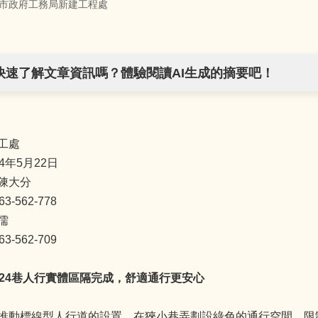
市政府工務局新建工程處
快速了解文章資訊嗎？體驗閱讀AI生成的摘要吧！
工處
4年5月22日
陳大分
-562-778
儒
-562-709
24
巷人行實體區隔完成，舒適通行更安心
推動標線型人行道的設置，在狹小巷弄劃設綠色的通行空間，限