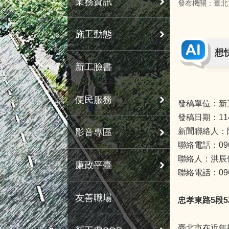
業務資訊
發布機關：臺北
施工動態
想
新工臉書
便民服務
發稿單位：新
發稿日期：11
新聞聯絡人：
影音專區
聯絡電話：0963
聯絡人：洪辰
廉政平臺
聯絡電話：0963
友善職場
忠孝東路
5
段
5
臺北市在近年