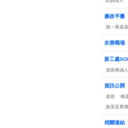
紀錄短片
廉政平臺
第一果菜
友善職場
新工處SO
道路橋涵
資訊公開
道路
橋
政策及業
相關連結