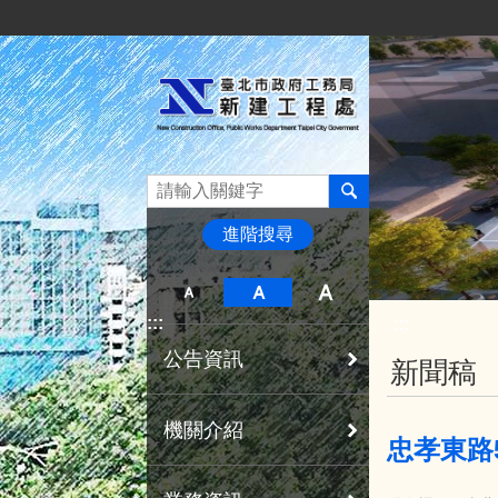
:::
跳到主要內容區塊
進階搜尋
:::
:::
公告資訊
新聞稿
機關介紹
忠孝東路