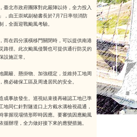
，臺北市政府團隊對此嚴陣以待，全力投入
」，由王崇斌副秘書長於7月7日率領消防
制，全面迎戰颱風考驗。
，而在四分溪橫移門關閉時，可以提供南港
災路徑。此次颱風侵襲也可提供通行防災的
保設施正常。
地圍籬、懸掛物、加強穩定，並維持工地周
，務必確保工區及周邊居民的安全。
造成事故發生。巡視結束後再確認工地已準
工地同仁針對隧道口上方截水溝檢視疏通，
時掌握現場情形即時因應。要審慎因應颱風
依循辦理，全力做好接下來的應變措施。