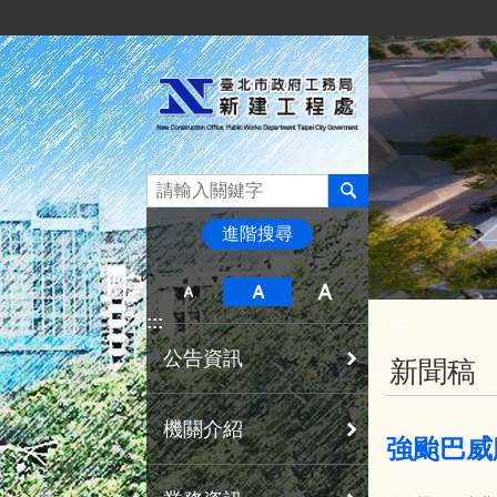
:::
跳到主要內容區塊
進階搜尋
:::
:::
公告資訊
新聞稿
機關介紹
強颱巴威