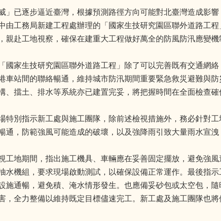
威」已逐步逼近臺灣，根據預測路徑方向可能對北臺灣造成影響
中由工務局新建工程處辦理的「國家生技研究園區聯外道路工程
，親赴工地視察，確保在建重大工程做好萬全的防風防汛應變機
「國家生技研究園區聯外道路工程」除了可以完善既有交通網絡
港車站間的聯絡暢通，維持城市防汛期間重要緊急救災避難與防
構、擋土、排水等系統亦已建置完妥，將把握時間在全面檢查確
場特別指示新工處與施工團隊，除前述檢視措施外，務必針對工
暢通，防範強風可能造成的破壞，以及強降雨引致大量雨水宣洩
視工地期間，指出施工機具、車輛應在妥善固定擺放，避免強風
抽水機組，要求現場啟動測試，以確保設備正常運作。最後指示
設施通暢，避免積、淹水情形發生。也應備妥砂包或太空包，隨
害，全力整備以維持既定目標儘速完工。新工處及施工團隊也將