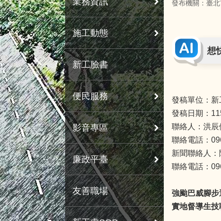
業務資訊
發布機關：臺北
施工動態
想
新工臉書
便民服務
發稿單位：新
發稿日期：11
聯絡人：洪辰
影音專區
聯絡電話：0963
新聞聯絡人：
廉政平臺
聯絡電話：0963
友善職場
強颱巴威腳步
實地督導生技