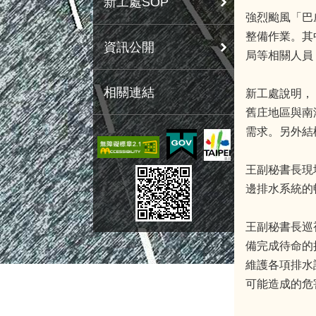
新工處SOP
強烈颱風「巴
整備作業。其
資訊公開
局等相關人員
相關連結
新工處說明，
舊庄地區與南
需求。另外結
王副秘書長現
邊排水系統的
王副秘書長巡
備完成待命的
維護各項排水
可能造成的危