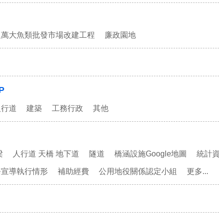
及萬大魚類批發市場改建工程
廉政園地
P
人行道
建築
工務行政
其他
梁
人行道 天橋 地下道
隧道
橋涵設施Google地圖
統計
務宣導執行情形
補助經費
公用地役關係認定小組
更多...