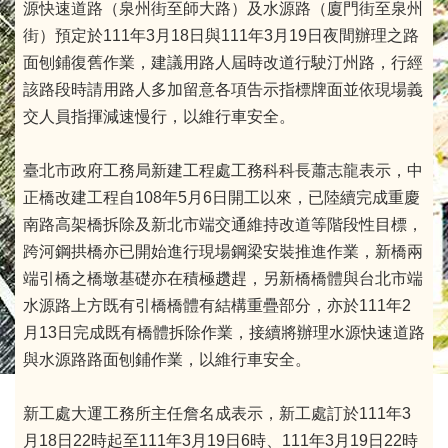
源快速道路（泉州街至師大路）及水源路（廈門街至泉州
街）預定於111年3月18日與111年3月19日夜間辦理之路
面刨鋪復舊作業，建議用路人屆時改道行駛汀州路，行經
該路段時請用路人多加留意各項告示指標牌面並依現場義
交人員指揮減速慢行，以維行車安全。
臺北市政府工務局新建工程處工務科科長蕭志龍表示，中
正橋改建工程自108年5月6日開工以來，已陸續完成重慶
南路高架橋拆除及新北市端交通維持改道等階段性目標，
跨河鋼拱橋亦已開始進行現場鋼梁安裝推進作業，新橋兩
端引橋之橋墩基礎亦在積極趲趕，另新橋橋體與台北市端
水源路上方既有引橋橋體有結構重疊部分，亦於111年2
月13日完成既有橋體拆除作業，接續將辦理水源快速道路
與水源路路面刨鋪作業，以維行車安全。
新工處大運工務所主任詹名成表示，新工處訂於111年3
月18日22時起至111年3月19日6時、111年3月19日22時