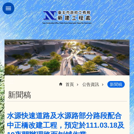
跳到主要內容區塊
:::
首頁
公告資訊
新聞稿
新聞稿
水源快速道路及水源路部分路段配合
中正橋改建工程，預定於111.03.18及