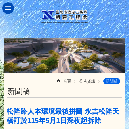
跳到主要內容區塊
:::
首頁
公告資訊
新聞稿
新聞稿
松隆路人本環境最後拼圖 永吉松隆天
橋訂於115年5月1日深夜起拆除