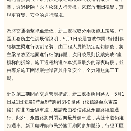
業，透過拆除「永吉松隆人行天橋」來釋放開闊視覺，實
現更直覺、安全的通行環境。
為將交通衝擊降至最低，新工處採取分兩夜施工策略。中
區工務所主任洪辰儒說明，5月1日凌晨首波作業將針對鋼
結構主梁進行切割吊裝，由工程人員於預定點切斷後，將
主梁吊放至地面進行細部解體；次日凌晨則接續完成2座
樓梯的拆除。施工過程均選在車流量最少的深夜時段，並
由專業施工團隊嚴控噪音與作業安全，全力縮短施工工
期。
針對施工期間的交通管制措施，新工處提醒用路人，5月1
日及2日凌晨0時至6時將封閉松隆路（松信路至永吉路
段）南北向全線車道，建請改由松信路及永吉路繞道通
行。此外，永吉路將封閉西向最外側車道，其餘車道仍維
持通車。新工處呼籲市民於施工期間多加體諒，行經工區