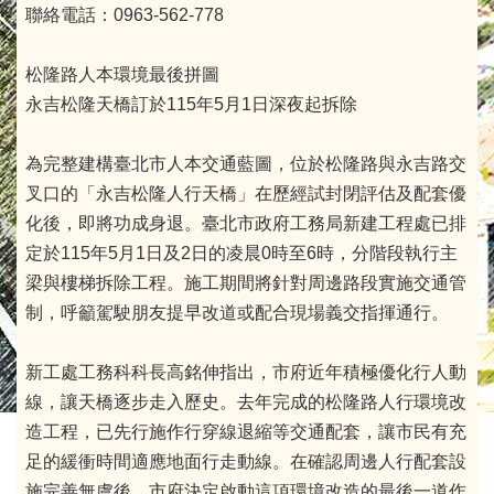
聯絡電話：0963-562-778
松隆路人本環境最後拼圖
永吉松隆天橋訂於115年5月1日深夜起拆除
為完整建構臺北市人本交通藍圖，位於松隆路與永吉路交
叉口的「永吉松隆人行天橋」在歷經試封閉評估及配套優
化後，即將功成身退。臺北市政府工務局新建工程處已排
定於115年5月1日及2日的凌晨0時至6時，分階段執行主
梁與樓梯拆除工程。施工期間將針對周邊路段實施交通管
制，呼籲駕駛朋友提早改道或配合現場義交指揮通行。
新工處工務科科長高銘伸指出，市府近年積極優化行人動
線，讓天橋逐步走入歷史。去年完成的松隆路人行環境改
造工程，已先行施作行穿線退縮等交通配套，讓市民有充
足的緩衝時間適應地面行走動線。在確認周邊人行配套設
施完善無虞後，市府決定啟動這項環境改造的最後一道作