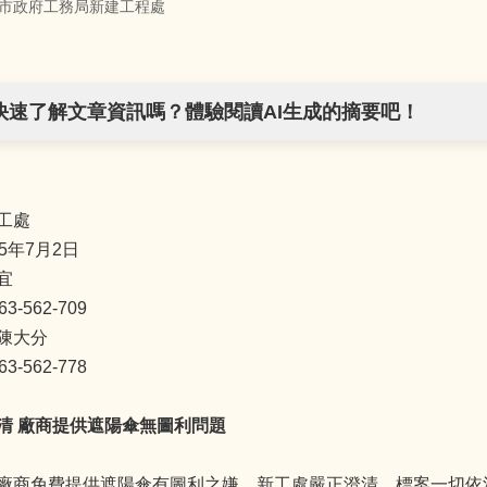
市政府工務局新建工程處
快速了解文章資訊嗎？體驗閱讀AI生成的摘要吧！
工處
5年7月2日
宜
-562-709
陳大分
-562-778
清 廠商提供遮陽傘無圖利問題
廠商免費提供遮陽傘有圖利之嫌，新工處嚴正澄清，標案一切依