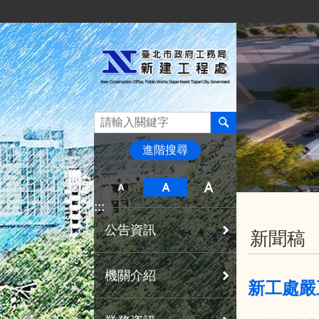
:::
跳到主要內容區塊
進階搜尋
:::
:::
公告資訊
新聞稿
機關介紹
新工處嚴