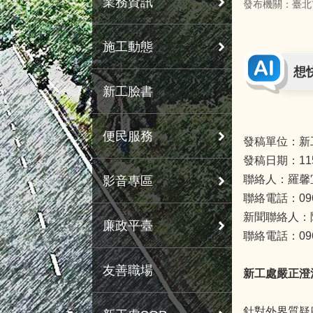
業務資訊
發布機關：臺北
施工動態
想
新工臉書
便民服務
發稿單位：新
發稿日期：11
聯絡人：羅馨
影音專區
聯絡電話：0963
新聞聯絡人：
廉政平臺
聯絡電話：0963
友善職場
新工處嚴正澄
針對外界質疑