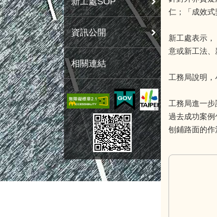
新工處SOP
仁；「成效式
資訊公開
新工處表示，
意或新工法、
相關連結
工務局說明，
工務局進一步
過去成功案例
刨鋪路面的作