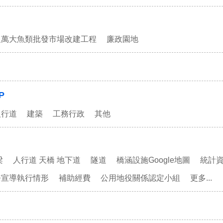
及萬大魚類批發市場改建工程
廉政園地
P
人行道
建築
工務行政
其他
梁
人行道 天橋 地下道
隧道
橋涵設施Google地圖
統計
務宣導執行情形
補助經費
公用地役關係認定小組
更多...