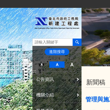
:::
跳到主要內容區塊
進階搜尋
:::
:::
公告資訊
新聞稿
機關介紹
管理與施