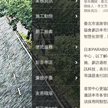
業務資訊
發布機關：臺北
聯絡人：李文芳
聯絡資訊：（02）8
施工動態
臺北市道路管
協會參訪本市
新工臉書
智慧化管理，
便民服務
日本PARA
中心，以了解
影音專區
施。參訪過程
訊科技，表示
等議題進行諮
廉政平臺
道管中心更協請
友善職場
邀請本市各管
須採用同類型