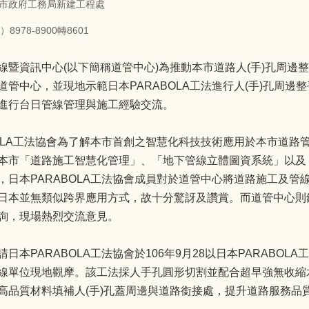
市政府工務局新建工程處
978-8900轉8601
線暨資訊中心(以下簡稱道管中心)為推動本市道路人(手)孔周邊整
道管中心，並現地示範日本PARABOLA工法進行人(手)孔周
進行台日管線管理與施工經驗交流。
BOLA工法協會為了解本市首創之智慧化科技技術應用於本市道路管
本市「道路施工智慧化管理」、「地下管線立體圖資系統」以及
，日本PARABOLA工法協會成員對於道管中心將道路施工及
日本並無類似跨界應用方式，故十分驚訝及讚賞。而道管中心則
詢，現場熱烈交流意見。
日本PARABOLA工法協會於106年9月28以日本PARABOL
線單位現地觀摩。該工法採人手孔圓形切割並配合超早強無收縮
高品質材料填補人(手)孔蓋周邊與道路銜接處，提升道路服務品