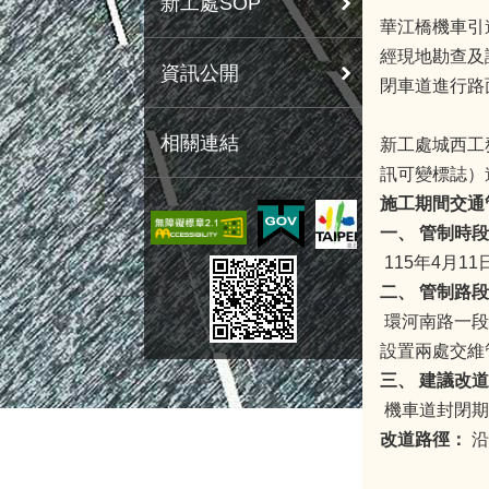
新工處SOP
華江橋機車引
經現地勘查及
資訊公開
閉車道進行路
相關連結
新工處城西工
訊可變標誌）
施工期間交通
一、 管制時
115年4月1
二、 管制路
環河南路一段
設置兩處交維
三、 建議改
機車道封閉期
改道路徑：
沿