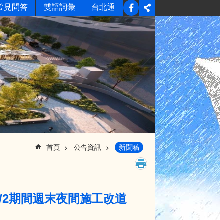
常見問答
雙語詞彙
台北通
首頁
公告資訊
新聞稿
5/2期間週末夜間施工改道