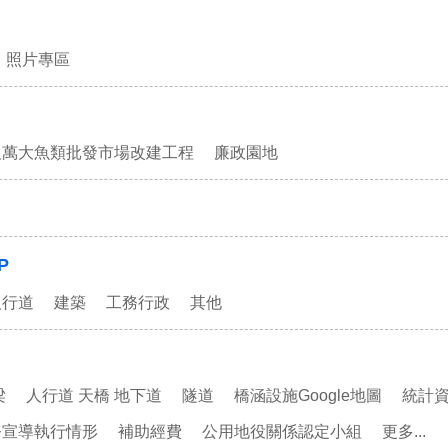
照片專區
及萬大魚類批發市場改建工程
廉政園地
P
人行道
建築
工務行政
其他
梁
人行道 天橋 地下道
隧道
橋涵設施Google地圖
統計
務宣導執行情形
補助經費
公用地役關係認定小組
更多...