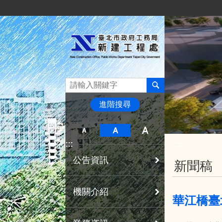
:::
跳到主要內容區塊
進階搜尋
:::
:::
公告資訊
新聞稿
機關介紹
華江橋臺