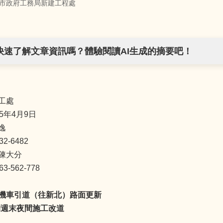
市政府工務局新建工程處
快速了解文章資訊嗎？體驗閱讀AI生成的摘要吧！
工處
5年4月9日
逸
2-6482
陳大分
-562-778
機車引道（往新北）路面更新
期間週末夜間施工改道