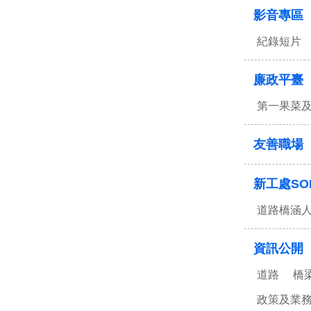
影音專區
紀錄短片
廉政平臺
第一果菜
友善職場
新工處SO
道路橋涵
資訊公開
道路
橋
政策及業