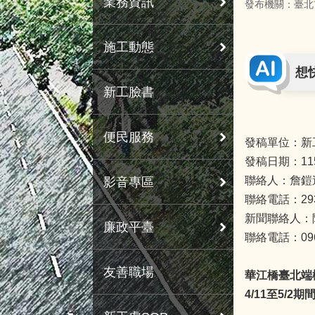
業務資訊
發布機關：臺北
施工動態
想
新工臉書
便民服務
發稿單位：新
發稿日期：11
聯絡人：詹鎧
影音專區
聯絡電話：293
新聞聯絡人：
廉政平臺
聯絡電話：0963
友善職場
華江橋臺北端
4/11
至5/2