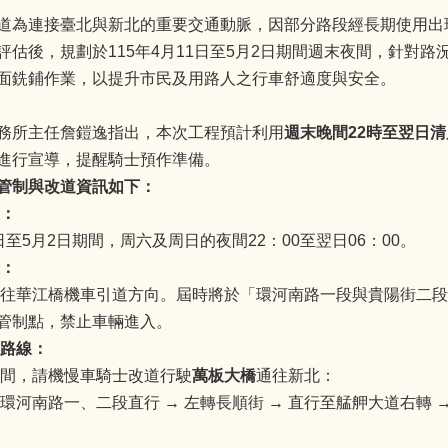
道為連接臺北與新北的重要交通動脈，因部分路段經長期使用出
評估後，規劃於115年4月11日至5月2日期間週末夜間，針對
面銑鋪作業，以提升市民及用路人之行車舒適度與安全。
務所主任詹鎧逸指出，本次工程預計利用
週末晚間22時至翌日清
進行宣導，提醒騎士預作準備。
管制與改道資訊如下：
段：
1日至5月2日期間，周六及周日的夜間22：00至翌日06：00。
段：
往華江橋機車引道方向。屆時將於「環河南路一段與貴陽街二段
管制點，禁止車輛進入。
道路線：
間，請機慢車騎士改道行駛
萬板大橋
通往新北：
環河南路一、二段直行 → 左轉長順街 → 直行至艋舺大道右轉 