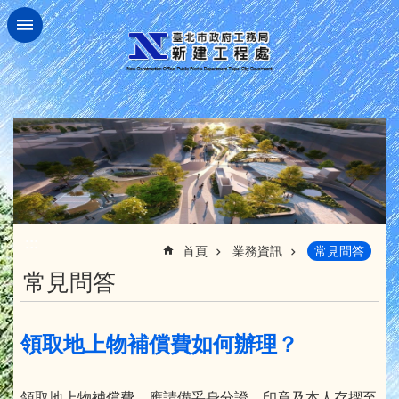
跳到主要內容區塊
:::
首頁
業務資訊
常見問答
常見問答
領取地上物補償費如何辦理？
領取地上物補償費，應請備妥身分證、印章及本人存摺至