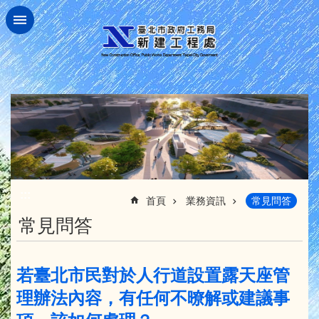
跳到主要內容區塊
:::
首頁
業務資訊
常見問答
常見問答
若臺北市民對於人行道設置露天座管
理辦法內容，有任何不暸解或建議事