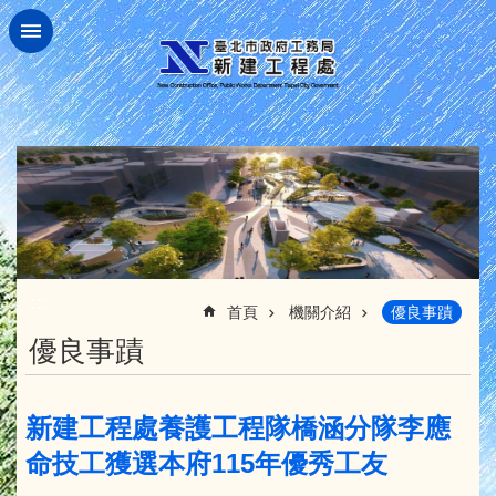
跳到主要內容區塊
:::
首頁
機關介紹
優良事蹟
優良事蹟
新建工程處養護工程隊橋涵分隊李應
命技工獲選本府115年優秀工友