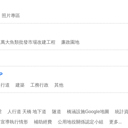
照片專區
及萬大魚類批發市場改建工程
廉政園地
P
人行道
建築
工務行政
其他
梁
人行道 天橋 地下道
隧道
橋涵設施Google地圖
統計
務宣導執行情形
補助經費
公用地役關係認定小組
更多...