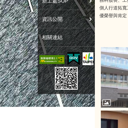
務科股長、工
新工處SOP
側人行道拓寬
優榮譽與肯定
資訊公開
相關連結