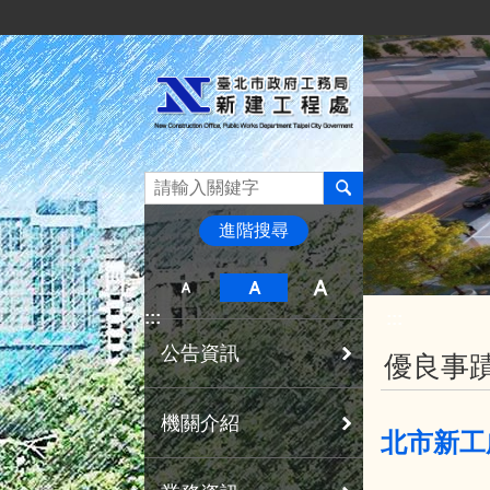
:::
跳到主要內容區塊
進階搜尋
:::
:::
公告資訊
優良事
機關介紹
北市新工