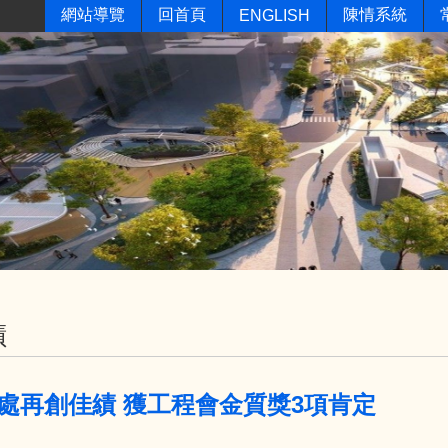
網站導覽
回首頁
陳情系統
ENGLISH
蹟
處再創佳績 獲工程會金質獎3項肯定