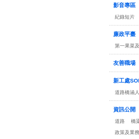
影音專區
紀錄短片
廉政平臺
第一果菜
友善職場
新工處SO
道路橋涵
資訊公開
道路
橋
政策及業