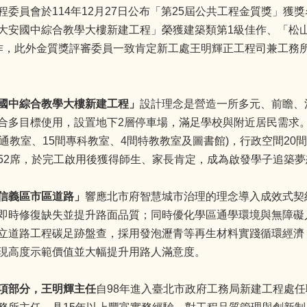
程委員會於114年12月27日公布「第25屆公共工程金質獎」獲
大安國中綜合教學大樓新建工程」榮獲建築類第1級佳作、「松
作，此外金質獎評審委員一致肯定新工處王明輝正工程司兼工務
國中綜合教學大樓新建工程」
設計理念是營造一所多元、前瞻、
合多目標使用，設置地下2層停車場，滿足學校與附近居民需求。
普通教室、15間專科教室、4間特教教室及圖書館)，行政空間20
52席，於完工啟用後獲得師生、家長肯定，成為啟發學子追築
信義區市區道路」
響應北市府智慧城市治理的理念導入成效式契約
即時修復缺失並提升路面品質；同時優化學區通學環境與無障礙
立道路工程碳足跡盤查，採用發泡瀝青等再生材料實踐循環經濟
現高度示範價值並大幅提升用路人滿意度。
項部分，王明輝主任
自98年進入臺北市政府工務局新建工程處