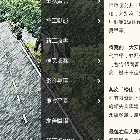
業務資訊
行政院公共工
項，分別為「
施工動態
理類第1級佳
獎甲等。
新工臉書
得獎的「大安
代中學，並配
便民服務
（包含45間
席、機車車位
影音專區
其次「松山、
在有限資源下
廉政平臺
處領先全國建
永續發展，展
友善職場
最後在個人獎