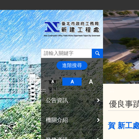
:::
跳到主要內容區塊
進階搜尋
:::
:::
公告資訊
優良事
機關介紹
賀 新工