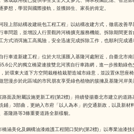
。落成啟用後已提供學生安全人文多元、傳承校園記憶、智慧節
逐夢想，學習與國際接軌，並獲師生、家長的肯定。
河段上部結構改建統包工程工程」以結構改建方式，徹底改善早
行車問題，並增設人行景觀跨河橋擴充服務機能。拆除期間更首
工方式消弭施工高風險，安全迅速完成拆除工作，也順利完成通
自行車道新建工程」位於大坑溪匯入基隆河處附近，自臺北市南
55.6公尺的獨立橋梁連接雙北河濱自行車路網，進一步推動綠
完工，於環東大道下方空間栽種植栽塑造城市綠意，並設置休憩座
遊憩漫步於此區域的市民朋友享受綠色植物的簇擁及基隆河岸美
專案路面及附屬設施更新工程(第2標)」持續發揚臺北市建立的道
銑鋪」3部曲，更納入市府「以人為本」的交通新政，以及新材
、基隆路等3條重要道路全新樣貌。
全市橋涵美化及鋼構油漆維護工程開口契約(第2標)」以專業油漆