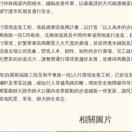
行特殊橋梁內部積水、鏽蝕改善作業，以最嚴謹的方式維護橋梁
續守護市民朋友通行安全。
行環境改造工程」係延續東區振興計畫，以打造「以人為本的步
興南路一段135巷南、北兩側道路及中間停車場用地進行改造，
行環境，於繁華東區商圈置入大尺度的廣場，並採用透水鋪面及
現過去瑠公圳意象，營造人本、韌性、知性的步行廣場。完工啟
元豐富的街道活力，讓整體通行環境更趨於友善，並獲得商圈及
路(自羅斯福路三段至和平東路一段)人行環境改善工程」已於近
欄杆及導盲設施，縮短行人穿越馬路距離，增加安全無障礙停等
將緊鄰師大路旁師大公園內老舊鬆動的步道鋪面一併更新，讓民
當地民眾、里長、師大師生肯定。
相關圖片