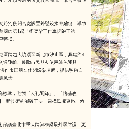
能、永續發展的優質校園環境，配合學校課
期跨河段閉合處設置外懸鉸接伸縮縫，導致
創國內第1起「桁架梁工作車拆除工法」，
車轉換。
港區跨越大坑溪至新北市汐止區，興建約4
色交通運輸、鼓勵市民朋友使用綠色運具，
椅供作市民朋友休閒娛樂場所，提供騎乘自
麗風光
路高標準，遵循「人孔調降」、「路基改
料、新技術的減碳工法，建構民權東路、敦
技術保護臺北市重大跨河橋梁最外層防護，更