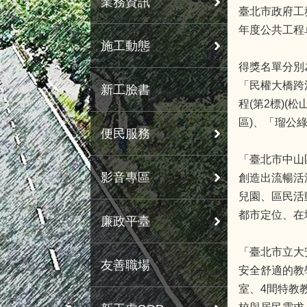
業務資訊
臺北市政府工
年度公共工程
施工動態
得獎名單分別
「民權大橋跨
新工臉書
程(第2標)(
區)、「瑠公
便民服務
「臺北市中山
影音專區
創造出流暢活
兒園、區民活
都市定位、在
廉政平臺
「臺北市立大
友善職場
安全舒適的教
室、4間特教