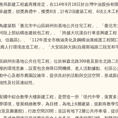
務局新建工程處再獲肯定，在114年9月18日於台灣中油股份有限
卓越獎」頒獎典禮中，獲獎8項，計有2項建築工程、6項土木工
為建築類「臺北市中山區錦州街基地公共住宅工程」、「臺北市
河段上部結構改建統包工程」、「跨越大坑溪自行車道興建工程」
松山、信義區)」、「112年度全市橋涵美化及鋼構油漆維護工程開
綠廊人行環境改造工程」、「大安區師大路(自羅斯福路三段至和
區錦州街基地公共住宅工程」位於林森北路399巷及新生北路二
潑的環境意象，設置包含身障日間機構、老人活動據點、社區公
動中心及都市農園設施等，提供良好的活動與交誼空間，形成新
地性及社區連結性。
安國中綜合教學大樓新建工程」是營造一所「現代中學，落實多
學環境，發展精緻教學」為目標，為地上6層建築，規劃有教學空間
教室及圖書館)，行政空間20間；並設有地下2層公共停車場，提供