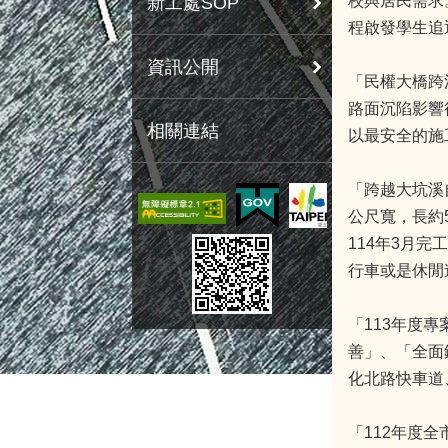
校與居民需求
新工處SOP
程啟發學生追
資訊公開
「民權大橋跨
路面沉陷影響
相關連結
以最安全的施
「跨越大坑溪
公尺寬，長約
114年3月
行車或是休閒
「113年度
善」、「全面
化北路快車道
「112年度