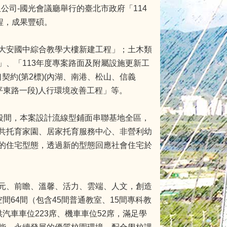
公司-國光會議廳舉行的臺北市政府「114
程，成果豐碩。
大安國中綜合教學大樓新建工程」；土木類
、「113年度專案路面及附屬設施更新工
口契約(第2標)(內湖、南港、松山、信義
平東路一段)人行環境改善工程」等。
段間，本案設計流線型鋪面串聯基地全區，
共托育家園、居家托育服務中心、非營利幼
的住宅型態，透過新的型態回應社會住宅於
元、前瞻、溫馨、活力、雲端、人文，創造
64間（包含45間普通教室、15間專科教
汽車車位223席、機車車位52席，滿足學