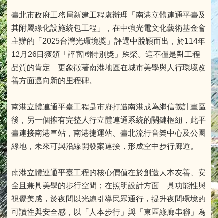
臺北市政府工務局新建工程處辦理「南港立體連通平臺及
其附屬綠化設施統包工程」，在中強光電文化藝術基金會
主辦的「2025台灣光環境獎」評選中脫穎而出，於114年
12月26日獲頒「評審圑特別獎」殊榮。這不僅是對工程
品質的肯定，更象徵著南港地區在城市美學與人行環境改
善方面邁向新的里程碑。
南港立體連通平臺工程是市府打造南港成為繼信義計畫區
後，另一個擁有完整人行立體連通系統的關鍵樞紐，此平
臺連接南港車站，南港捷運站、臺北流行音樂中心及公園
綠地，未來可與沿線開發案連接，形成空中步行廊道。
南港立體連通平臺工程的核心價值在於創造人本友善、安
全且兼具美學的步行空間；在照明設計方面，具功能性與
視覺美感，於夜間以光線引導民眾通行，提升夜間環境的
可讀性與安全感，以「人本步行」與「東區綠廊串聯」為