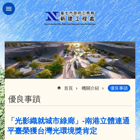
跳到主要內容區塊
:::
首頁
機關介紹
優良事蹟
優良事蹟
「光影織就城市綠廊」-南港立體連通
平臺榮獲台灣光環境獎肯定