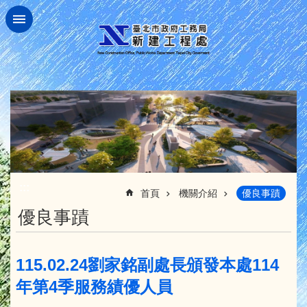
跳到主要內容區塊
:::
首頁
機關介紹
優良事蹟
優良事蹟
115.02.24劉家銘副處長頒發本處114
年第4季服務績優人員