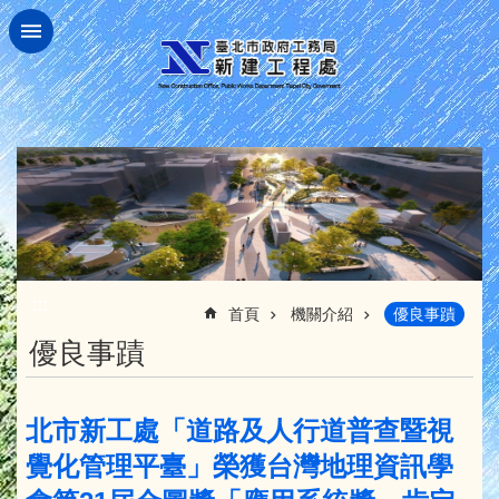
跳到主要內容區塊
:::
首頁
機關介紹
優良事蹟
優良事蹟
北市新工處「道路及人行道普查暨視
覺化管理平臺」榮獲台灣地理資訊學