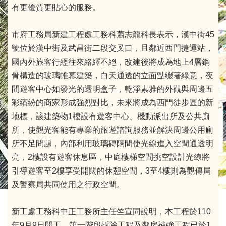
有更優質更貼心的服務。
市府工務局新建工程處工務科蕭志龍科長表示，漢中街45
號位於漢中街及武昌街二段交叉口，且鄰近西門捷運站，
國內外旅客行經往來絡繹不絕，改建後將成為地上4層鋼
骨構造的玻璃帷幕建築，白天通透的立面點綴著綠意，夜
間遊客中心如發光的透明盒子，乾淨素雅的外觀與周邊五
彩繽紛的商家形成強烈對比，未來將成為西門徒步區的新
地標，該建築物1樓設有遊客中心、機動派出所及公共廁
所，使觀光客能有專業的旅遊諮詢服務並解決周邊公用廁
所不足問題，內部利用玻璃磚隔間使光線進入空間通透明
亮，2樓設有遊客休息區，中庭樓梯空間挑空設計光線將
引導遊客至2樓享受開闊的休憩空間，3至4樓則為觀傳局
及警察局共同使用之行政空間。
新工處工務科中正工務所主任竺宣同說明，本工程於110
年9月9日開工，第一階段拆除工程及鄰房補強工程已於1