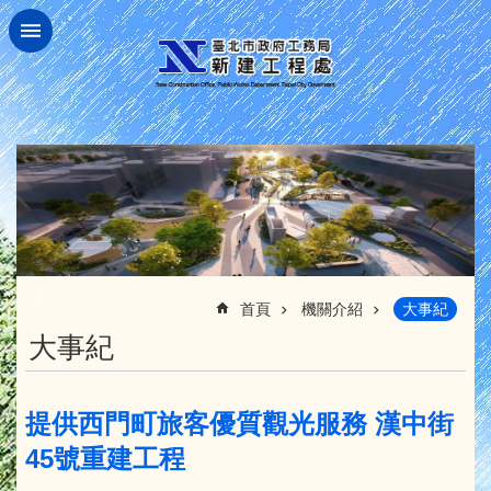
跳到主要內容區塊
:::
首頁
機關介紹
大事紀
大事紀
提供西門町旅客優質觀光服務 漢中街
45號重建工程