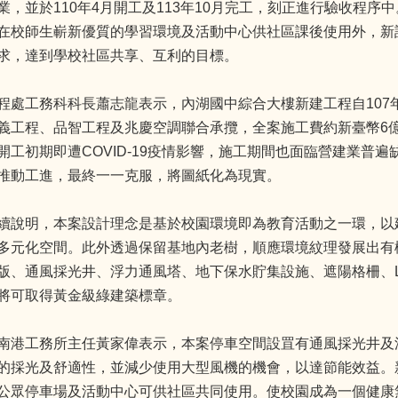
業，並於110年4月開工及113年10月完工，刻正進行驗收程序
在校師生嶄新優質的學習環境及活動中心供社區課後使用外，新
求，達到學校社區共享、互利的目標。
程處工務科科長蕭志龍表示，內湖國中綜合大樓新建工程自107
義工程、品智工程及兆慶空調聯合承攬，全案施工費約新臺幣6億
開工初期即遭COVID-19疫情影響，施工期間也面臨營建業普
推動工進，最終一一克服，將圖紙化為現實。
續說明，本案設計理念是基於校園環境即為教育活動之一環，以
多元化空間。此外透過保留基地內老樹，順應環境紋理發展出有
版、通風採光井、浮力通風塔、地下保水貯集設施、遮陽格柵、
將可取得黃金級綠建築標章。
南港工務所主任黃家偉表示，本案停車空間設罝有通風採光井及
的採光及舒適性，並減少使用大型風機的機會，以達節能效益。
公眾停車場及活動中心可供社區共同使用。使校園成為一個健康