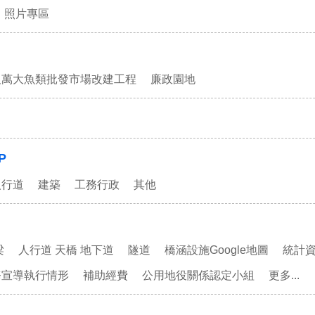
照片專區
及萬大魚類批發市場改建工程
廉政園地
P
人行道
建築
工務行政
其他
梁
人行道 天橋 地下道
隧道
橋涵設施Google地圖
統計
務宣導執行情形
補助經費
公用地役關係認定小組
更多...