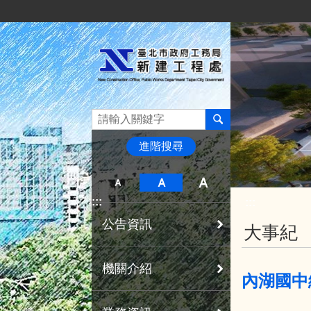
:::
跳到主要內容區塊
進階搜尋
:::
:::
公告資訊
大事紀
機關介紹
內湖國中