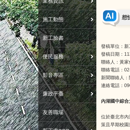
業務資訊
想
施工動態
新工臉書
發稿單位：新
發稿日期：11
便民服務
聯絡人：黃家
聯絡電話：02-8
影音專區
新聞聯絡人：
連絡電話：0963
廉政平臺
內湖國中綜合
友善職場
位於臺北市內
策且早期校園