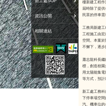
新工處SOP
樓新建工程作
屆時除了提供
民眾的停車需
資訊公開
工務局新建工
相關連結
工程施工由宏
空間。本案於
不懈下，逐步
蕭志龍科長繼
標，創造校園
用太陽能集電
等方式，預計
新工處工務科
下停車場空間
汽、機車位的