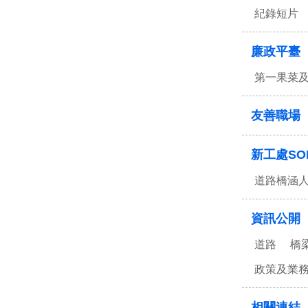
紀錄短片
廉政平臺
第一果菜
友善職場
新工處SO
道路橋涵
資訊公開
道路
橋
政策及業
相關連結