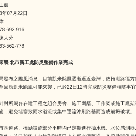
工處
3年07月22日
偉
-692-916
陳大分
-562-778
來襲
北市新工處防災整備作業完成
局發布之颱風消息，目前凱米颱風逐漸逼近臺灣，依預測路徑方
為因應凱米颱風可能來襲，已於22日12時完成防災整備相關事
針對所屬各在建工程之組合房舍、施工圍籬、工作架或施工鷹架
浚，避免堵塞致雨水溢流或集中逕流沖刷路基而造成崩坍破壞。
市區道路、橋涵設施部分平時均已定期進行抽水機、水位感測器