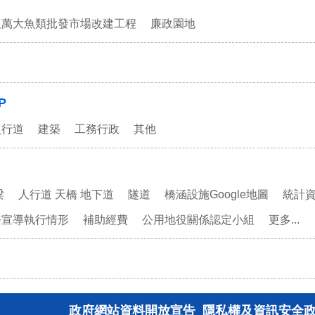
及萬大魚類批發市場改建工程
廉政園地
P
人行道
建築
工務行政
其他
梁
人行道 天橋 地下道
隧道
橋涵設施Google地圖
統計
務宣導執行情形
補助經費
公用地役關係認定小組
更多...
政府網站資料開放宣告
隱私權及資訊安全