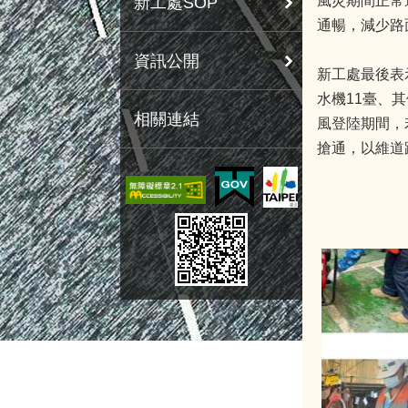
風災期間正常
新工處SOP
通暢，減少路
資訊公開
新工處最後表
水機11臺、
相關連結
風登陸期間，
搶通，以維道