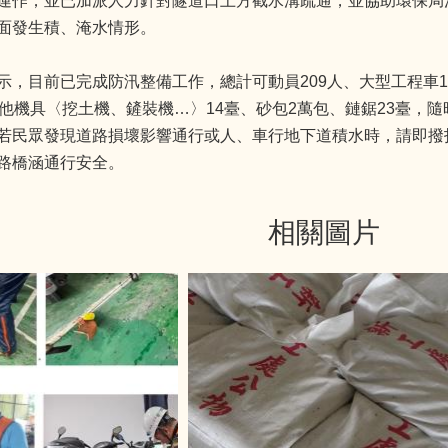
運作；並已加派人力針對隧道口上方截水溝疏通，並協助環保局
面發生積、淹水情形。
示，目前已完成防汛整備工作，總計可動員209人、大型工程車1
其他機具〈挖土機、鏟裝機…〉14臺、砂包2萬包、鏈鋸23臺，
若民眾發現道路損壞影響通行或人、車行地下道積水時，請即撥打
路橋涵通行安全。
相關圖片