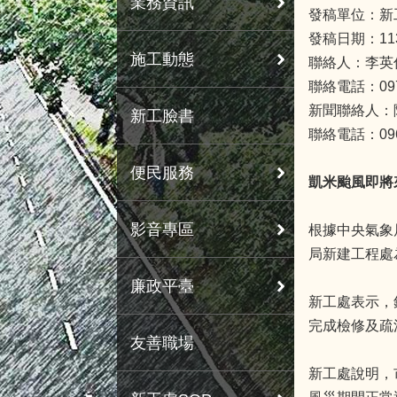
業務資訊
發稿單位：新
發稿日期：11
施工動態
聯絡人：李英
聯絡電話：0978
新聞聯絡人：
新工臉書
聯絡電話：0963
便民服務
凱米颱風即將
影音專區
根據中央氣象
局新建工程處
廉政平臺
新工處表示，
完成檢修及疏
友善職場
新工處說明，