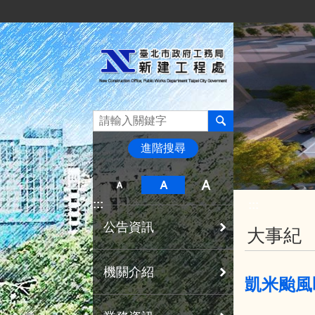
:::
跳到主要內容區塊
進階搜尋
:::
:::
公告資訊
大事紀
機關介紹
凱米颱風