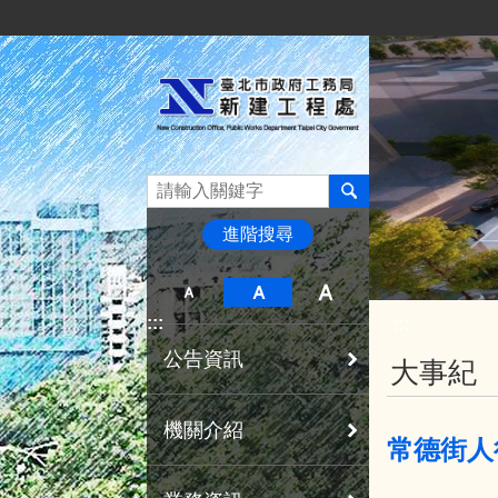
:::
跳到主要內容區塊
進階搜尋
:::
:::
公告資訊
大事紀
機關介紹
常德街人