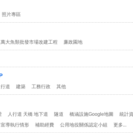
照片專區
及萬大魚類批發市場改建工程
廉政園地
P
人行道
建築
工務行政
其他
梁
人行道 天橋 地下道
隧道
橋涵設施Google地圖
統計
務宣導執行情形
補助經費
公用地役關係認定小組
更多...