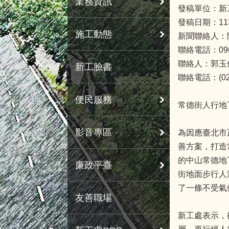
業務資訊
發稿單位：新
發稿日期：11
施工動態
新聞聯絡人：
聯絡電話：0963
聯絡人：郭玉
新工臉書
聯絡電話：(02)
便民服務
常德街人行地
影音專區
為因應臺北市
善方案，打造
的中山常德地
廉政平臺
街地面步行人
了一條不受氣
友善職場
新工處表示，