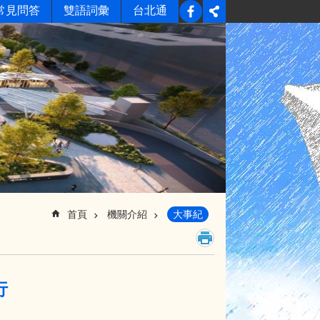
常見問答
雙語詞彙
台北通
首頁
機關介紹
大事紀
行