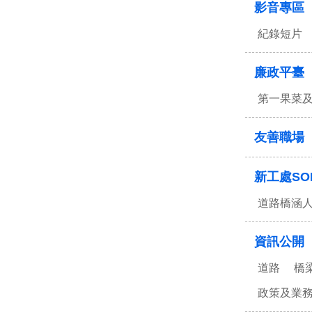
影音專區
紀錄短片
廉政平臺
第一果菜
友善職場
新工處SO
道路橋涵
資訊公開
道路
橋
政策及業