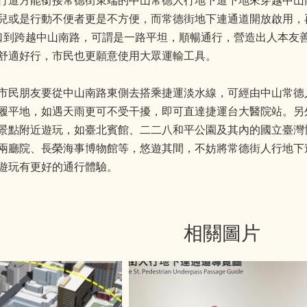
行道方能銜接常德街東端的中山常德人行地下道下地來穿越中山
兒或是行動不便者更是不方便，而常德街地下連通道開放啟用，
口到跨越中山南路，可謂是一路平坦，順暢通行，營造出人本友
舒適好行，市民也更願意使用大眾運輸工具。
市民朋友要從中山南路東側去搭乘捷運淡水線，可經由中山常德
履平地，如遇天雨更可不受干擾，即可直達捷運台大醫院站。另
景點附近遊玩，如臺北賓館、二二八和平公園及其內的國立臺灣
兩廳院、長榮海事博物館等，悠遊其間，不妨將常德街人行地下
遊玩有更好的通行體驗。
相關圖片