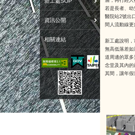
層，再行經人
新工處SOP
若是長者、幼
醫院站2號出
資訊公開
間人流動線更
相關連結
新工處說明，
無高低落差如
道周邊的眾多
念堂及其內的
其間，讓年假